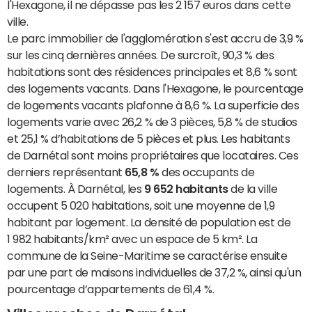
l'Hexagone, il ne dépasse pas les 2 157 euros dans cette
ville.
Le parc immobilier de l'agglomération s'est accru de 3,9 %
sur les cinq dernières années. De surcroît, 90,3 % des
habitations sont des résidences principales et 8,6 % sont
des logements vacants. Dans l'Hexagone, le pourcentage
de logements vacants plafonne à 8,6 %. La superficie des
logements varie avec 26,2 % de 3 pièces, 5,8 % de studios
et 25,1 % d’habitations de 5 pièces et plus. Les habitants
de Darnétal sont moins propriétaires que locataires. Ces
derniers représentant
65,8 %
des occupants de
logements. À Darnétal, les
9 652 habitants
de la ville
occupent 5 020 habitations, soit une moyenne de 1,9
habitant par logement. La densité de population est de
1 982 habitants/km² avec un espace de 5 km². La
commune de la Seine-Maritime se caractérise ensuite
par une part de maisons individuelles de 37,2 %, ainsi qu'un
pourcentage d’appartements de 61,4 %.