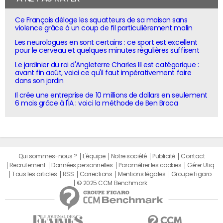
Ce Français déloge les squatteurs de sa maison sans
violence grâce à un coup de fil particulièrement malin
Les neurologues en sont certains : ce sport est excellent
pour le cerveau et quelques minutes régulières suffisent
Le jardinier du roi d'Angleterre Charles III est catégorique :
avant fin août, voici ce qu'il faut impérativement faire
dans son jardin
Il crée une entreprise de 10 millions de dollars en seulement
6 mois grâce à l'IA : voici la méthode de Ben Broca
Qui sommes-nous ?
L'équipe
Notre société
Publicité
Contact
Recrutement
Données personnelles
Paramétrer les cookies
Gérer Utiq
Tous les articles
RSS
Corrections
Mentions légales
Groupe Figaro
© 2025 CCM Benchmark