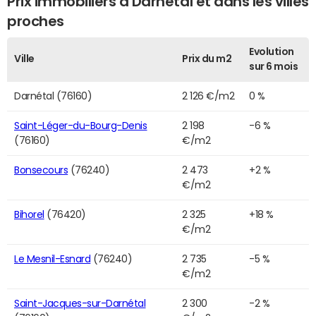
Prix immobiliers à Darnétal et dans les villes
proches
Evolution
Ville
Prix du m2
sur 6 mois
Darnétal (76160)
2 126 €/m2
0 %
Saint-Léger-du-Bourg-Denis
2 198
-6 %
(76160)
€/m2
Bonsecours
(76240)
2 473
+2 %
€/m2
Bihorel
(76420)
2 325
+18 %
€/m2
Le Mesnil-Esnard
(76240)
2 735
-5 %
€/m2
Saint-Jacques-sur-Darnétal
2 300
-2 %