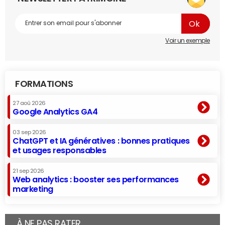
Voir un exemple
FORMATIONS
27 aoû 2026
Google Analytics GA4
03 sep 2026
ChatGPT et IA génératives : bonnes pratiques
et usages responsables
21 sep 2026
Web analytics : booster ses performances
marketing
À NE PAS RATER