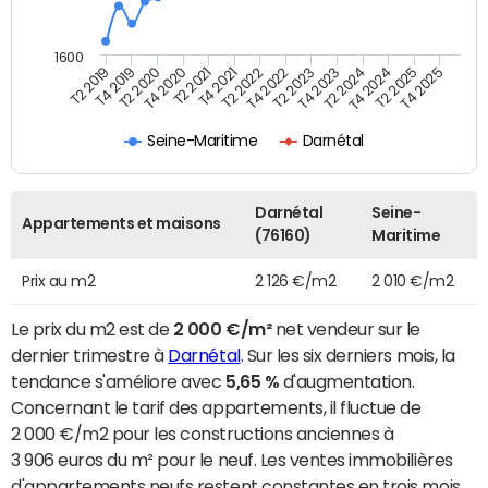
1600
T4 2021
T2 2025
T2 2019
T4 2022
T2 2020
T4 2023
T2 2021
T4 2024
T2 2022
T4 2025
T4 2019
T2 2023
T4 2020
T2 2024
Seine-Maritime
Darnétal
Darnétal
Seine-
Appartements et maisons
(76160)
Maritime
Prix au m2
2 126 €/m2
2 010 €/m2
Le prix du m2 est de
2 000 €/m²
net vendeur sur le
dernier trimestre à
Darnétal
. Sur les six derniers mois, la
tendance s'améliore avec
5,65 %
d'augmentation.
Concernant le tarif des appartements, il fluctue de
2 000 €/m2 pour les constructions anciennes à
3 906 euros du m² pour le neuf. Les ventes immobilières
d'appartements neufs restent constantes en trois mois.