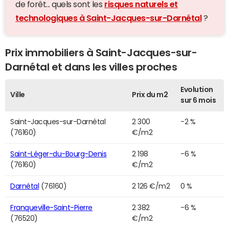
de forêt... quels sont les
risques naturels et
technologiques à Saint-Jacques-sur-Darnétal
?
Prix immobiliers à Saint-Jacques-sur-
Darnétal et dans les villes proches
Evolution
Ville
Prix du m2
sur 6 mois
Saint-Jacques-sur-Darnétal
2 300
-2 %
(76160)
€/m2
Saint-Léger-du-Bourg-Denis
2 198
-6 %
(76160)
€/m2
Darnétal
(76160)
2 126 €/m2
0 %
Franqueville-Saint-Pierre
2 382
-6 %
(76520)
€/m2