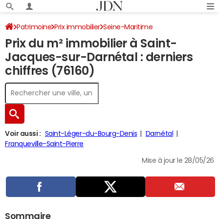
Patrimoine
Prix immobilier
Seine-Maritime
Prix du m² immobilier à Saint-
Saint-Jacques-sur-Darnétal
Jacques-sur-Darnétal : derniers
chiffres (76160)
Voir aussi :
Saint-Léger-du-Bourg-Denis
Darnétal
Franqueville-Saint-Pierre
Mise à jour le 28/05/26
Sommaire