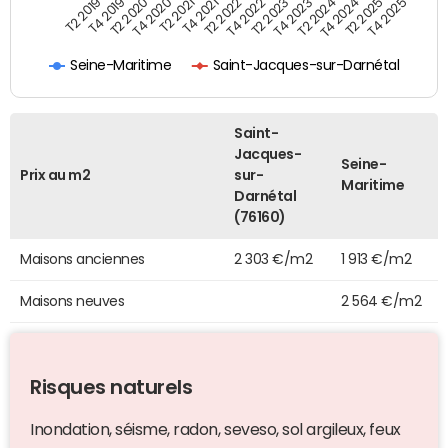
T2 2019
T4 2019
T2 2020
T4 2020
T2 2021
T4 2021
T2 2022
T4 2022
T2 2023
T4 2023
T2 2024
T4 2024
T2 2025
T4 2025
Seine-Maritime
Saint-Jacques-sur-Darnétal
Saint-
Jacques-
Seine-
Prix au m2
sur-
Maritime
Darnétal
(76160)
Maisons anciennes
2 303 €/m2
1 913 €/m2
Maisons neuves
2 564 €/m2
Risques naturels
Inondation, séisme, radon, seveso, sol argileux, feux