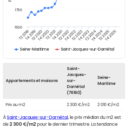
1750
1500
T2 2019
T4 2019
T2 2020
T4 2020
T2 2021
T4 2021
T2 2022
T4 2022
T2 2023
T4 2023
T2 2024
T4 2024
T2 2025
T4 2025
Seine-Maritime
Saint-Jacques-sur-Darnétal
Saint-
Jacques-
Seine-
Appartements et maisons
sur-
Maritime
Darnétal
(76160)
Prix au m2
2 300 €/m2
2 010 €/m2
À
Saint-Jacques-sur-Darnétal
, le prix médian du m2 est
de
2 300 €/m2
pour le dernier trimestre. La tendance