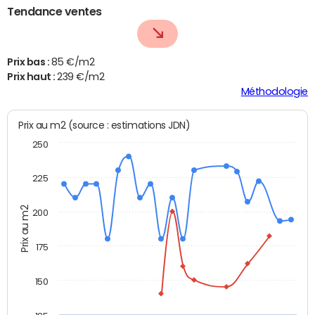
Tendance ventes
Prix bas :
85 €/m2
Prix haut :
239 €/m2
Méthodologie
Prix au m2 (source : estimations JDN)
250
225
Prix au m2
200
175
150