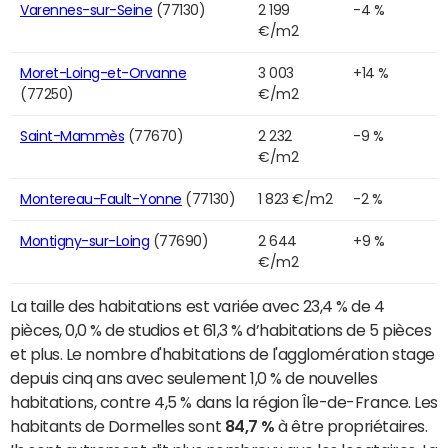
Varennes-sur-Seine
(77130)
2 199
-4 %
€/m2
Moret-Loing-et-Orvanne
3 003
+14 %
(77250)
€/m2
Saint-Mammès
(77670)
2 232
-9 %
€/m2
Montereau-Fault-Yonne
(77130)
1 823 €/m2
-2 %
Montigny-sur-Loing
(77690)
2 644
+9 %
€/m2
La taille des habitations est variée avec 23,4 % de 4
pièces, 0,0 % de studios et 61,3 % d’habitations de 5 pièces
et plus. Le nombre d'habitations de l'agglomération stage
depuis cinq ans avec seulement 1,0 % de nouvelles
habitations, contre 4,5 % dans la région Île-de-France. Les
habitants de Dormelles sont
84,7 %
à être propriétaires.