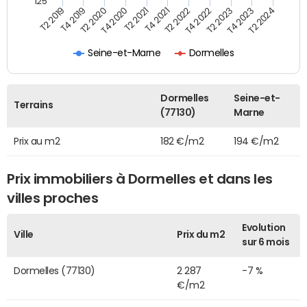
125
T2 2022
T2 2023
T2 2024
T4 2019
T4 2020
T4 2021
T4 2022
T4 2023
T2 2019
T2 2020
T2 2021
Seine-et-Marne
Dormelles
Dormelles
Seine-et-
Terrains
(77130)
Marne
Prix au m2
182 €/m2
194 €/m2
Prix immobiliers à Dormelles et dans les
villes proches
Evolution
Ville
Prix du m2
sur 6 mois
Dormelles (77130)
2 287
-7 %
€/m2