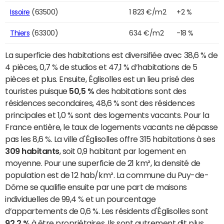
Issoire
(63500)
1 823 €/m2
+2 %
Thiers
(63300)
634 €/m2
-18 %
La superficie des habitations est diversifiée avec 38,6 % de
4 pièces, 0,7 % de studios et 47,1 % d’habitations de 5
pièces et plus. Ensuite, Églisolles est un lieu prisé des
touristes puisque
50,5 %
des habitations sont des
résidences secondaires, 48,6 % sont des résidences
principales et 1,0 % sont des logements vacants. Pour la
France entière, le taux de logements vacants ne dépasse
pas les 8,6 %. La ville d'Églisolles offre 315 habitations à ses
309 habitants
, soit 0,9 habitant par logement en
moyenne. Pour une superficie de 21 km², la densité de
population est de 12 hab/km². La commune du Puy-de-
Dôme se qualifie ensuite par une part de maisons
individuelles de 99,4 % et un pourcentage
d’appartements de 0,6 %. Les résidents d'Églisolles sont
92,2 %
à être propriétaires. Ils sont autrement dit plus