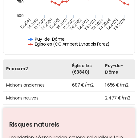
750
500
T4 2021
T2 2025
T2 2019
T4 2022
T2 2020
T4 2023
T2 2021
T4 2024
T2 2022
T4 2025
T4 2019
T2 2023
T4 2020
T2 2024
Puy-de-Dôme
Églisolles (CC Ambert Livradois Forez)
Églisolles
Puy-de-
Prix au m2
(63840)
Dôme
Maisons anciennes
687 €/m2
1 656 €/m2
Maisons neuves
2 477 €/m2
Risques naturels
Inondation, séisme, radon, seveso, sol argileux, feux