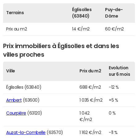
Églisolles
Puy-de-
Terrains
(63840)
Dôme
Prix au m2
14 €/m2
60 €/m2
Prix immobiliers à Églisolles et dans les
villes proches
Evolution
Ville
Prix du m2
sur 6 mois
Églisolles (63840)
688 €/m2
-12 %
Ambert
(63600)
1 035 €/m2
+5 %
Courpière
(63120)
1 042
0 %
€/m2
Auzat-la-Combelle
(63570)
1 162 €/m2
-11 %