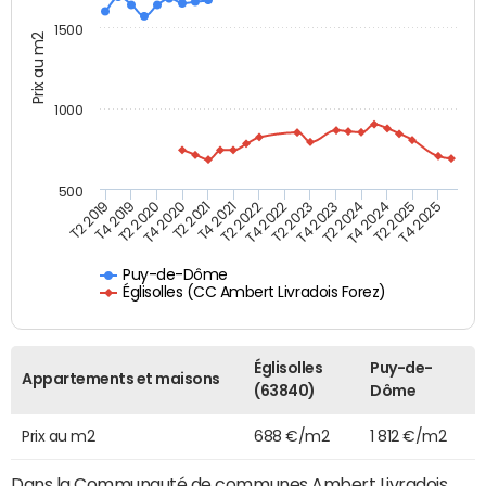
1500
Prix au m2
1000
500
T4 2021
T2 2025
T2 2019
T4 2022
T2 2020
T4 2023
T2 2021
T4 2024
T2 2022
T4 2025
T4 2019
T2 2023
T4 2020
T2 2024
Puy-de-Dôme
Églisolles (CC Ambert Livradois Forez)
Églisolles
Puy-de-
Appartements et maisons
(63840)
Dôme
Prix au m2
688 €/m2
1 812 €/m2
Dans la Communauté de communes Ambert Livradois