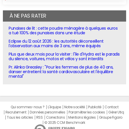
À NE PAS RATER
Punaises de lit : cette poudre ménagère à quelques euros
a tué 100% des punaises dans une étude
Eclipse du 12 août 2026 : les autorités déconseillent
l'observation aux moins de 3 ans, même équipés
Plus que deux mois pour la visiter : l'île d'Hydra est le paradis
du silence, voitures, motos et vélos y sont interdits
Pr. Alinka Greasley : "Pour les femmes de plus de 40 ans,
danser entretient la santé cardiovasculaire et l'équilibre
mental"
Qui sommes-nous ?
L'équipe
Notre société
Publicité
Contact
Recrutement
Données personnelles
Paramétrer les cookies
Gérer Utiq
Tous les articles
RSS
Corrections
Mentions légales
Groupe Figaro
© 2025 CCM Benchmark