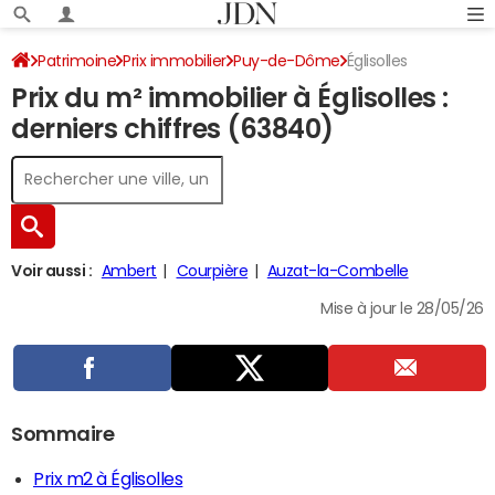
Patrimoine
Prix immobilier
Puy-de-Dôme
Églisolles
Prix du m² immobilier à Églisolles :
derniers chiffres (63840)
Voir aussi :
Ambert
Courpière
Auzat-la-Combelle
Mise à jour le 28/05/26
Sommaire
Prix m2 à Églisolles