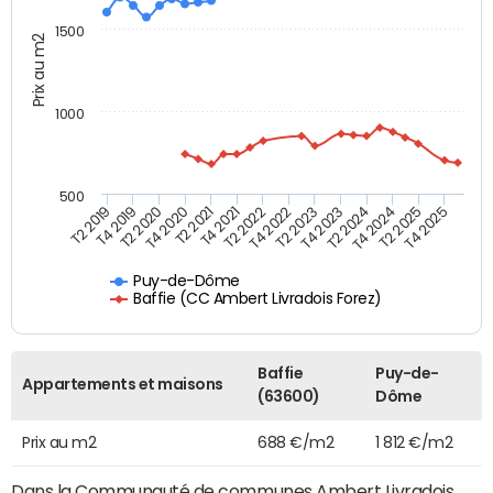
1500
Prix au m2
1000
500
T4 2021
T2 2025
T2 2019
T4 2022
T2 2020
T4 2023
T2 2021
T4 2024
T2 2022
T4 2025
T4 2019
T2 2023
T4 2020
T2 2024
Puy-de-Dôme
Baffie (CC Ambert Livradois Forez)
Baffie
Puy-de-
Appartements et maisons
(63600)
Dôme
Prix au m2
688 €/m2
1 812 €/m2
Dans la Communauté de communes Ambert Livradois