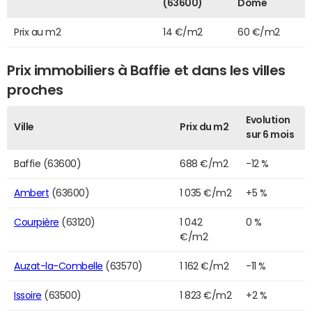
(63600)
Dôme
Prix au m2
14 €/m2
60 €/m2
Prix immobiliers à Baffie et dans les villes
proches
Evolution
Ville
Prix du m2
sur 6 mois
Baffie (63600)
688 €/m2
-12 %
Ambert
(63600)
1 035 €/m2
+5 %
Courpière
(63120)
1 042
0 %
€/m2
Auzat-la-Combelle
(63570)
1 162 €/m2
-11 %
Issoire
(63500)
1 823 €/m2
+2 %