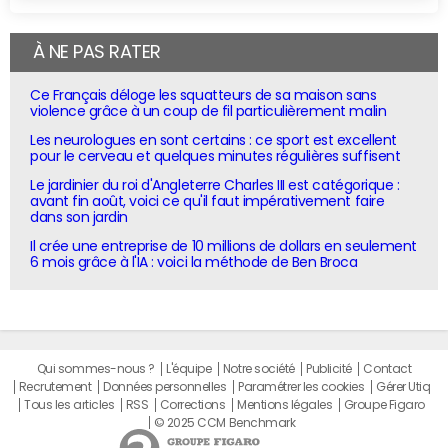
À NE PAS RATER
Ce Français déloge les squatteurs de sa maison sans
violence grâce à un coup de fil particulièrement malin
Les neurologues en sont certains : ce sport est excellent
pour le cerveau et quelques minutes régulières suffisent
Le jardinier du roi d'Angleterre Charles III est catégorique :
avant fin août, voici ce qu'il faut impérativement faire
dans son jardin
Il crée une entreprise de 10 millions de dollars en seulement
6 mois grâce à l'IA : voici la méthode de Ben Broca
Qui sommes-nous ?
L'équipe
Notre société
Publicité
Contact
Recrutement
Données personnelles
Paramétrer les cookies
Gérer Utiq
Tous les articles
RSS
Corrections
Mentions légales
Groupe Figaro
© 2025 CCM Benchmark