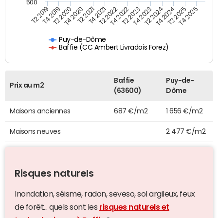
500
T4 2021
T2 2025
T2 2019
T4 2022
T2 2020
T4 2023
T2 2021
T4 2024
T2 2022
T4 2025
T4 2019
T2 2023
T4 2020
T2 2024
Puy-de-Dôme
Baffie (CC Ambert Livradois Forez)
Baffie
Puy-de-
Prix au m2
(63600)
Dôme
Maisons anciennes
687 €/m2
1 656 €/m2
Maisons neuves
2 477 €/m2
Risques naturels
Inondation, séisme, radon, seveso, sol argileux, feux
de forêt... quels sont les
risques naturels et