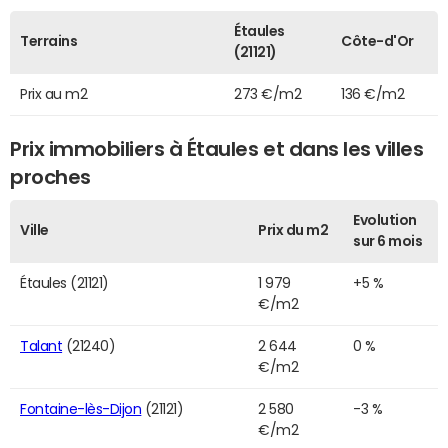
Étaules
Terrains
Côte-d'Or
(21121)
Prix au m2
273 €/m2
136 €/m2
Prix immobiliers à Étaules et dans les villes
proches
Evolution
Ville
Prix du m2
sur 6 mois
Étaules (21121)
1 979
+5 %
€/m2
Talant
(21240)
2 644
0 %
€/m2
Fontaine-lès-Dijon
(21121)
2 580
-3 %
€/m2