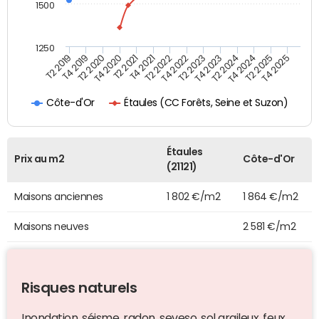
1500
1250
T4 2021
T2 2025
T2 2019
T4 2022
T2 2020
T4 2023
T2 2021
T4 2024
T2 2022
T4 2025
T4 2019
T2 2023
T4 2020
T2 2024
Étaules (CC Forêts, Seine et Suzon)
Côte-d'Or
Étaules
Prix au m2
Côte-d'Or
(21121)
Maisons anciennes
1 802 €/m2
1 864 €/m2
Maisons neuves
2 581 €/m2
Risques naturels
Inondation, séisme, radon, seveso, sol argileux, feux