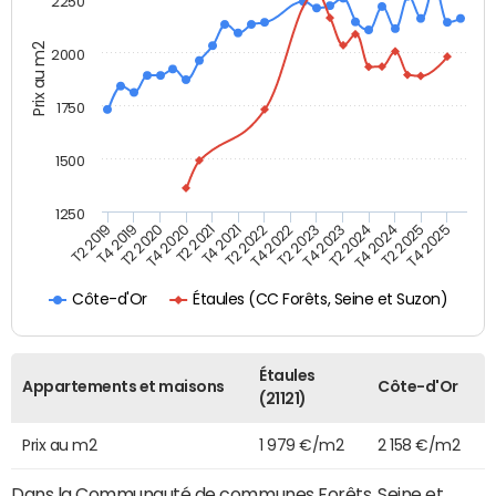
2250
Prix au m2
2000
1750
1500
1250
T4 2021
T2 2025
T2 2019
T4 2022
T2 2020
T4 2023
T2 2021
T4 2024
T2 2022
T4 2025
T4 2019
T2 2023
T4 2020
T2 2024
Étaules (CC Forêts, Seine et Suzon)
Côte-d'Or
Étaules
Appartements et maisons
Côte-d'Or
(21121)
Prix au m2
1 979 €/m2
2 158 €/m2
Dans la Communauté de communes Forêts, Seine et