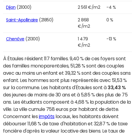
Dijon
(21000)
2 561 €/m2
-4 %
Saint-Apollinaire
(21850)
2 868
0 %
€/m2
Chenôve
(21300)
1 479
-13 %
€/m2
À Étaules résident 117 familles. 9,40 % de ces foyers sont
des familles monoparentales, 51,28 % sont des couples
avec au moins un enfant et 39,32 % sont des couples sans
enfant. Les hommes sont plus représentés avec 51,53 %
sur la commune. Les habitants d'Étaules sont à
33,43 %
des jeunes de moins de 30 ans et à 5,85 % des plus de 75
ans. Les étudiants composent à 4,68 % la population de la
ville. La ville cumule 758 euros par habitant de dette.
Concernant les
impôts
locaux, les habitants doivent
débourser 11,68 % de taxe d'habitation et 32,87 % de taxe
foncière d'après la valeur locative des biens. Le taux de