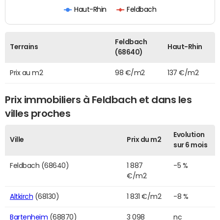
Haut-Rhin
Feldbach
Feldbach
Terrains
Haut-Rhin
(68640)
Prix au m2
98 €/m2
137 €/m2
Prix immobiliers à Feldbach et dans les
villes proches
Evolution
Ville
Prix du m2
sur 6 mois
Feldbach (68640)
1 887
-5 %
€/m2
Altkirch
(68130)
1 831 €/m2
-8 %
Bartenheim
(68870)
3 098
nc