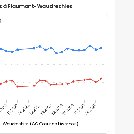
ers à Flaumont-Waudrechies
N)
 2021
T2 2025
T4 2023
T2 2022
T4 2025
T2 2024
T4 2022
T4 2024
T2 2023
-Waudrechies (CC Cœur de l'Avesnois)