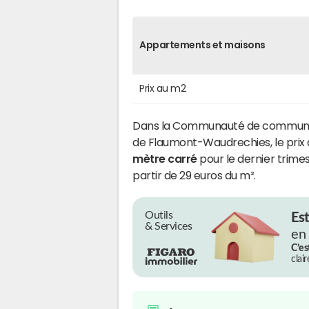
Appartements et maisons
Prix au m2
Dans la Communauté de communes
de Flaumont-Waudrechies, le prix 
mètre carré
pour le dernier trimest
partir de 29 euros du m².
Outils
Es
& Services
en
C’es
clai