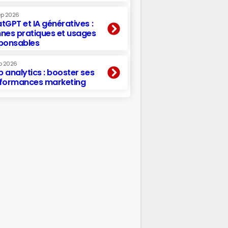
ep 2026
tGPT et IA génératives :
nes pratiques et usages
ponsables
p 2026
 analytics : booster ses
formances marketing