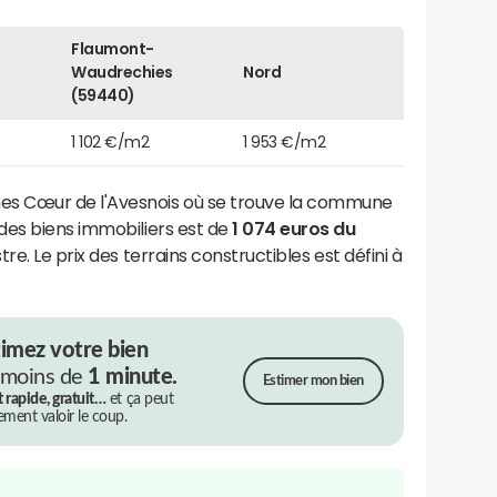
Flaumont-
Waudrechies
Nord
(59440)
1 102 €/m2
1 953 €/m2
 Cœur de l'Avesnois où se trouve la commune
des biens immobiliers est de
1 074 euros du
re. Le prix des terrains constructibles est défini à
timez votre bien
 moins de
1 minute.
Estimer mon bien
t rapide, gratuit…
et ça peut
rement valoir le coup.