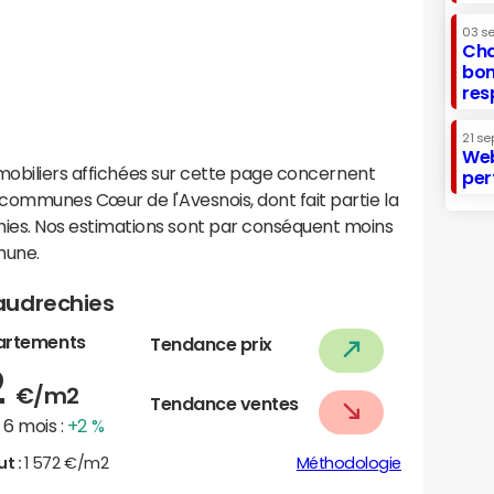
03 s
Cha
bon
res
21 se
Web
mobiliers affichées sur cette page concernent
per
ommunes Cœur de l'Avesnois, dont fait partie la
s. Nos estimations sont par conséquent moins
mune.
audrechies
artements
Tendance prix
2
€/m2
Tendance ventes
6 mois :
+2 %
ut :
1 572 €/m2
Méthodologie