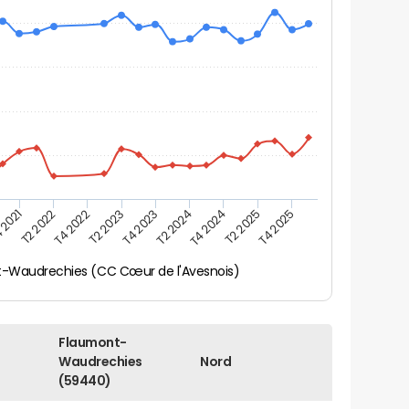
 2021
T2 2025
T4 2023
T2 2022
T4 2025
T2 2024
T4 2022
T4 2024
T2 2023
-Waudrechies (CC Cœur de l'Avesnois)
Flaumont-
Waudrechies
Nord
(59440)