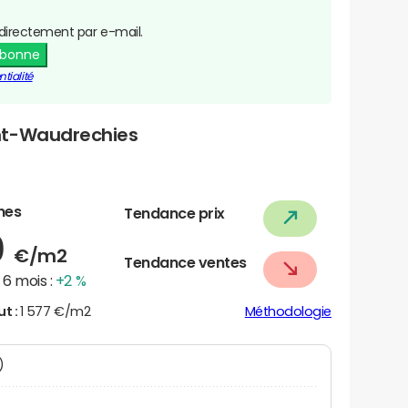
directement par e-mail.
abonne
tialité
nt-Waudrechies
nes
Tendance prix
0
€/m2
Tendance ventes
6 mois :
+2 %
ut :
1 577 €/m2
Méthodologie
N)