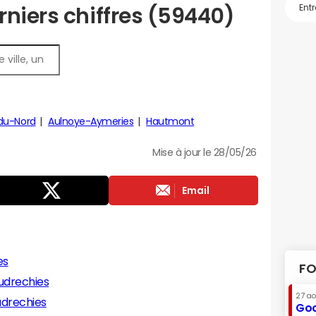
rniers chiffres (59440)
du-Nord
Aulnoye-Aymeries
Hautmont
Mise à jour le 28/05/26
Email
es
FO
udrechies
27 a
udrechies
Goo