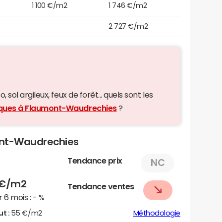
1 100 €/m2
1 746 €/m2
2 727 €/m2
 sol argileux, feux de forêt... quels sont les
giques à Flaumont-Waudrechies
?
mont-Waudrechies
Tendance prix
NC
€/m2
Tendance ventes
 6 mois :
- %
ut :
55 €/m2
Méthodologie