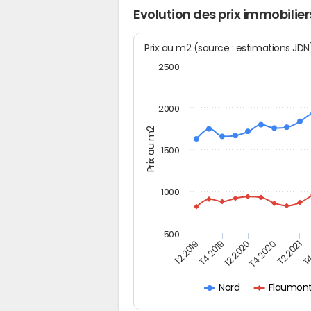
Evolution des prix immobili
Prix au m2 (source : estimations JD
2500
2000
Prix au m2
1500
1000
500
T4
T2 2020
T4 2020
T2 2019
T2 2021
T4 2019
Flaumont
Nord