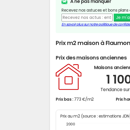
A ne pas manquer
Recevez nos astuces et bons plans 
Je m'
En savoir plus sur notre politique de confiden
Prix m2 maison à Flaumo
Prix des maisons anciennes
Maisons ancien
1 10
Tendance sur 
Prix bas :
773 €/m2
Prix ha
Prix au m2 (source : estimations JD
2000