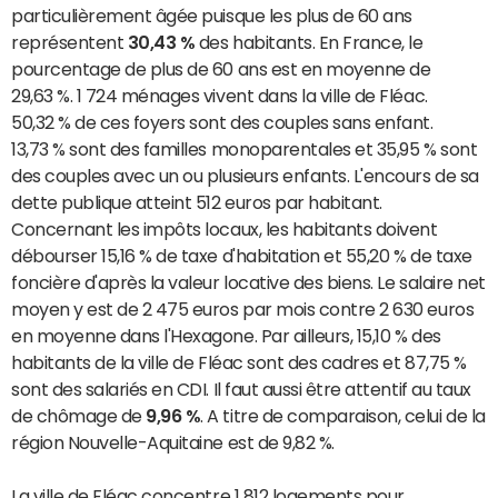
particulièrement âgée puisque les plus de 60 ans
représentent
30,43 %
des habitants. En France, le
pourcentage de plus de 60 ans est en moyenne de
29,63 %. 1 724 ménages vivent dans la ville de Fléac.
50,32 % de ces foyers sont des couples sans enfant.
13,73 % sont des familles monoparentales et 35,95 % sont
des couples avec un ou plusieurs enfants. L'encours de sa
dette publique atteint 512 euros par habitant.
Concernant les impôts locaux, les habitants doivent
débourser 15,16 % de taxe d'habitation et 55,20 % de taxe
foncière d'après la valeur locative des biens. Le salaire net
moyen y est de 2 475 euros par mois contre 2 630 euros
en moyenne dans l'Hexagone. Par ailleurs, 15,10 % des
habitants de la ville de Fléac sont des cadres et 87,75 %
sont des salariés en CDI. Il faut aussi être attentif au taux
de chômage de
9,96 %
. A titre de comparaison, celui de la
région Nouvelle-Aquitaine est de 9,82 %.
La ville de Fléac concentre 1 812 logements pour