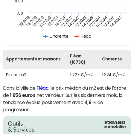
1000
750
T4 2021
T2 2025
T2 2019
T4 2022
T2 2020
T4 2023
T2 2021
T4 2024
T2 2022
T4 2025
T4 2019
T2 2023
T4 2020
T2 2024
Charente
Fléac
Fléac
Appartements et maisons
Charente
(16730)
Prix au m2
1 727 €/m2
1 324 €/m2
Dans la ville de
Fléac
, le prix médian du m2 est de l'ordre
de
1 856 euros
net vendeur. Sur les six derniers mois, la
tendance évolue positivement avec
4,9 %
de
progression.
Outils
& Services