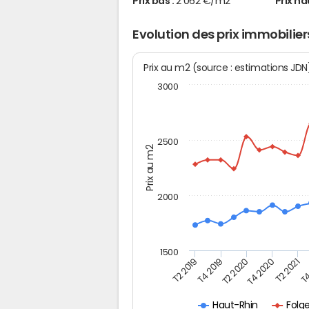
Prix bas :
2 062 €/m2
Prix ha
Evolution des prix immobilie
Prix au m2 (source : estimations JD
3000
2500
Prix au m2
2000
1500
T4
T2 2020
T4 2020
T2 2019
T2 2021
T4 2019
Folg
Haut-Rhin