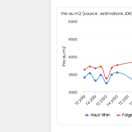
Prix au m2 (source : estimations JD
5000
4500
Prix au m2
4000
3500
3000
T2 2019
T4 2019
T2 2020
T4 2020
T2 2021
T4
Folg
Haut-Rhin