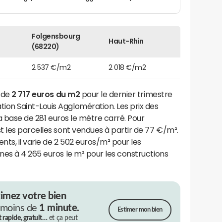
Folgensbourg
Haut-Rhin
(68220)
2 537 €/m2
2 018 €/m2
t de
2 717 euros du m2
pour le dernier trimestre
on Saint-Louis Agglomération. Les prix des
la base de 281 euros le mètre carré. Pour
 les parcelles sont vendues à partir de 77 €/m².
ts, il varie de 2 502 euros/m² pour les
nes à 4 265 euros le m² pour les constructions
timez votre bien
 moins de
1 minute.
Estimer mon bien
t rapide, gratuit…
et ça peut