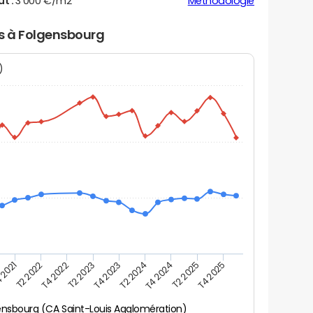
ut :
3 000 €/m2
Méthodologie
rs à Folgensbourg
N)
 2021
T2 2025
T4 2023
T2 2022
T4 2025
T2 2024
T4 2022
T4 2024
T2 2023
ensbourg (CA Saint-Louis Agglomération)