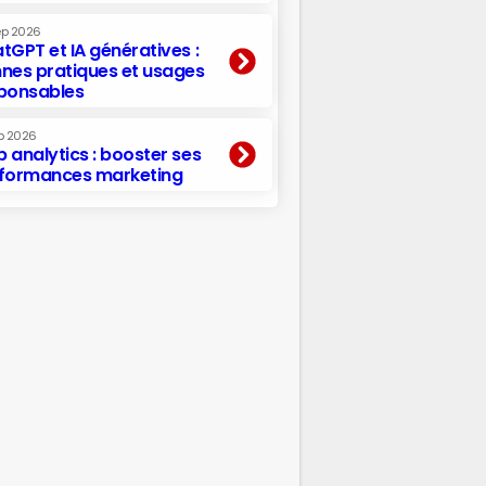
ep 2026
tGPT et IA génératives :
nes pratiques et usages
ponsables
p 2026
 analytics : booster ses
formances marketing