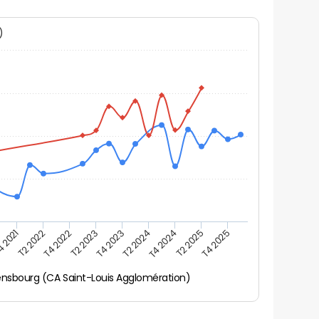
N)
 2021
T2 2022
T4 2022
T2 2023
T4 2023
T2 2024
T4 2024
T2 2025
T4 2025
ensbourg (CA Saint-Louis Agglomération)