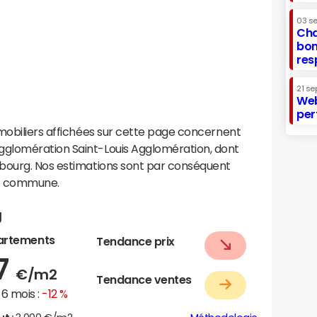
03 s
Cha
bon
res
21 se
Web
per
mobiliers affichées sur cette page concernent
glomération Saint-Louis Agglomération, dont
sbourg. Nos estimations sont par conséquent
te commune.
g
artements
Tendance prix
37
€/m2
Tendance ventes
6 mois :
-12 %