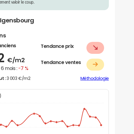
rement valoir le coup.
olgensbourg
ens
anciens
Tendance prix
42
€/m2
Tendance ventes
6 mois :
-7 %
ut :
3 003 €/m2
Méthodologie
N)