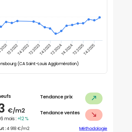
 2021
T2 2025
T4 2023
T2 2022
T4 2025
T2 2024
T4 2022
T4 2024
T2 2023
ensbourg (CA Saint-Louis Agglomération)
neufs
Tendance prix
63
€/m2
Tendance ventes
6 mois :
+12 %
ut :
4 918 €/m2
Méthodologie