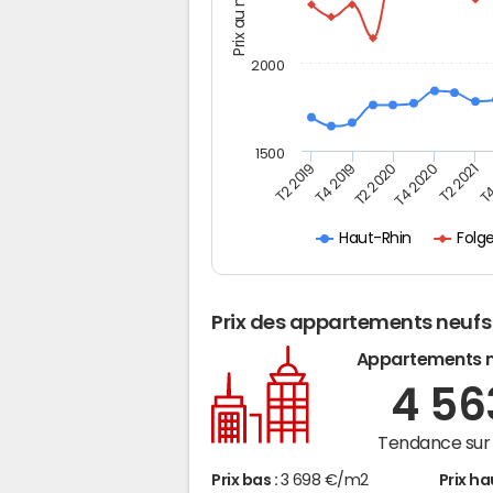
Prix au m2
2000
1500
T4
T2 2020
T4 2020
T2 2019
T2 2021
T4 2019
Folg
Haut-Rhin
Prix des appartements neufs
Appartements 
4 5
Tendance sur 
Prix bas :
3 698 €/m2
Prix ha