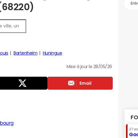
 (68220)
Louis
Bartenheim
Huningue
Mise à jour le 28/05/26
Email
FO
sbourg
27 a
Goo