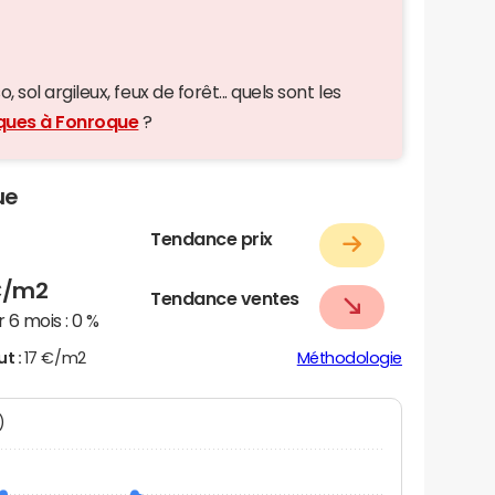
 sol argileux, feux de forêt... quels sont les
iques à Fonroque
?
ue
Tendance prix
/m2
Tendance ventes
 6 mois :
0 %
ut :
17 €/m2
Méthodologie
)