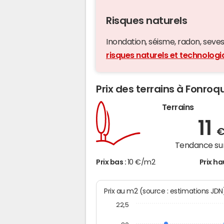
Risques naturels
Inondation, séisme, radon, seveso,
risques naturels et technolog
Prix des terrains à Fonroq
Terrains
11
€
Tendance sur
Prix bas :
10 €/m2
Prix ha
Prix au m2 (source : estimations JDN
22,5