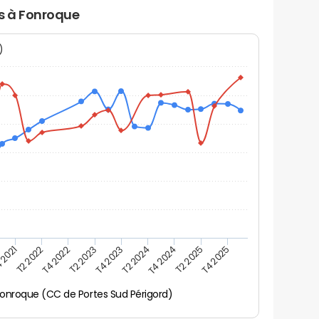
rs à Fonroque
N)
 2021
T2 2025
T4 2023
T2 2022
T4 2025
T2 2024
T4 2022
T4 2024
T2 2023
onroque (CC de Portes Sud Périgord)