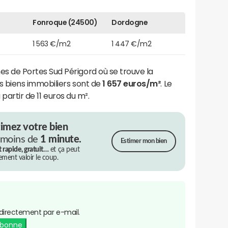
Fonroque (24500)
Dordogne
1 563 €/m2
1 447 €/m2
de Portes Sud Périgord où se trouve la
 biens immobiliers sont de
1 657 euros/m²
. Le
à partir de 11 euros du m².
timez votre bien
 moins de
1 minute.
Estimer mon bien
t rapide, gratuit…
et ça peut
rement valoir le coup.
directement par e-mail.
abonne