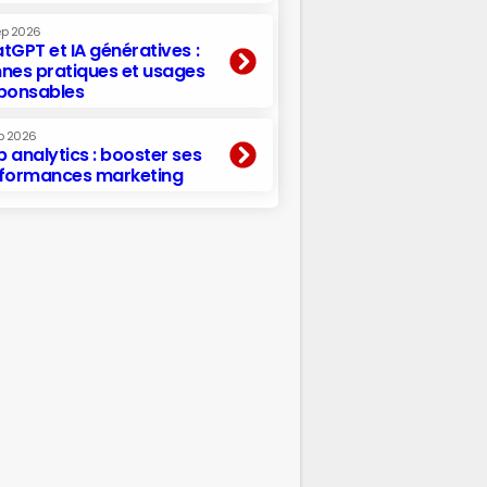
ep 2026
tGPT et IA génératives :
nes pratiques et usages
ponsables
p 2026
 analytics : booster ses
formances marketing