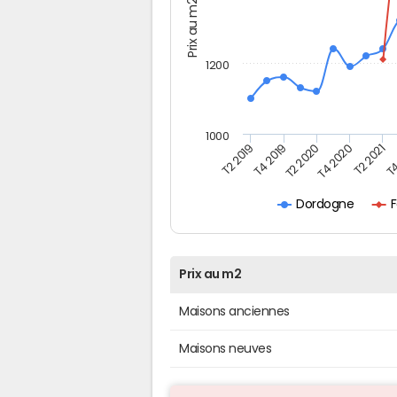
Prix au m2
1200
1000
T4
T2 2020
T4 2020
T2 2019
T2 2021
T4 2019
F
Dordogne
Prix au m2
Maisons anciennes
Maisons neuves