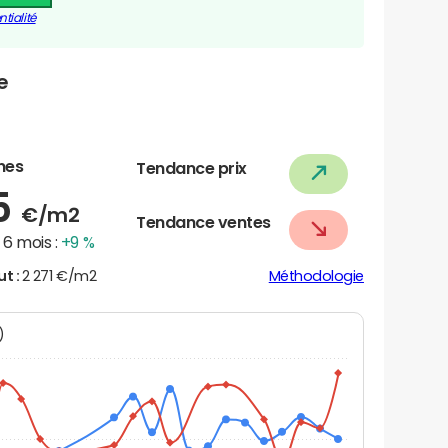
tialité
e
nes
Tendance prix
5
€/m2
Tendance ventes
6 mois :
+9 %
ut :
2 271 €/m2
Méthodologie
N)