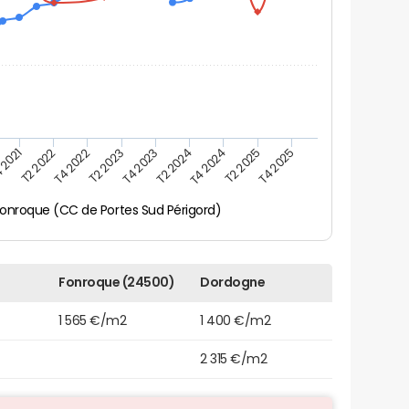
 2021
T2 2025
T4 2023
T2 2022
T4 2025
T2 2024
T4 2022
T4 2024
T2 2023
onroque (CC de Portes Sud Périgord)
Fonroque (24500)
Dordogne
1 565 €/m2
1 400 €/m2
2 315 €/m2