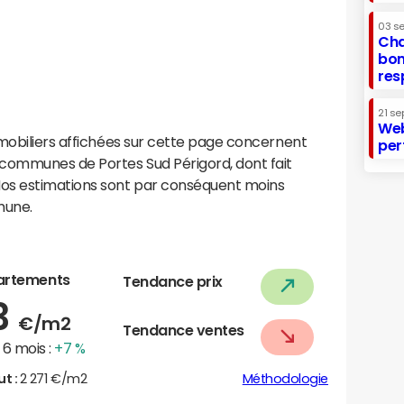
03 s
Cha
bon
res
21 se
Web
mobiliers affichées sur cette page concernent
per
ommunes de Portes Sud Périgord, dont fait
os estimations sont par conséquent moins
mune.
artements
Tendance prix
3
€/m2
Tendance ventes
6 mois :
+7 %
ut :
2 271 €/m2
Méthodologie