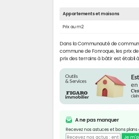
Appartements et maisons
Prix au m2
Dans la Communauté de communes 
commune de Fonroque, les prix des
prix des terrains à bâtir est établi 
Outils
Es
& Services
en
C’es
clai
A ne pas manquer
Recevez nos astuces et bons plans 
Je m'