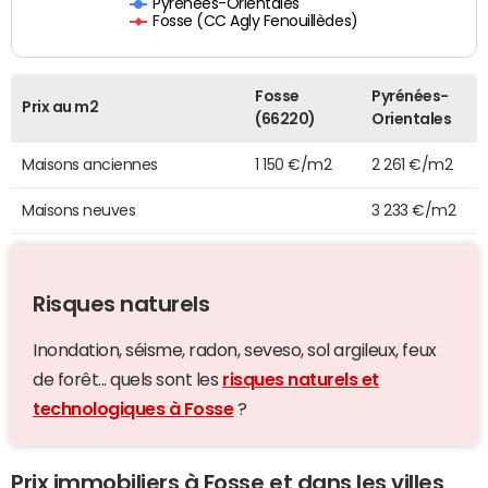
Pyrénées-Orientales
Fosse (CC Agly Fenouillèdes)
Fosse
Pyrénées-
Prix au m2
(66220)
Orientales
Maisons anciennes
1 150 €/m2
2 261 €/m2
Maisons neuves
3 233 €/m2
Risques naturels
Inondation, séisme, radon, seveso, sol argileux, feux
de forêt... quels sont les
risques naturels et
technologiques à Fosse
?
Prix immobiliers à Fosse et dans les villes