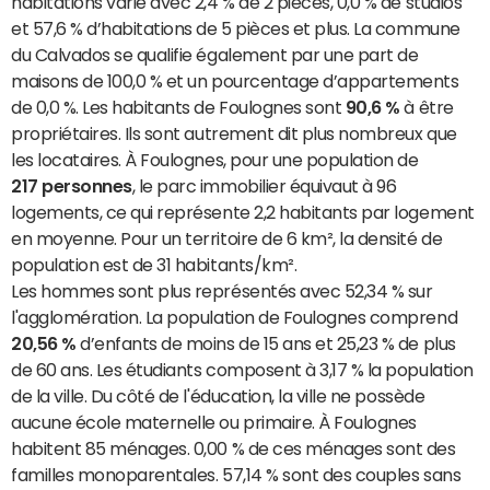
habitations varie avec 2,4 % de 2 pièces, 0,0 % de studios
et 57,6 % d’habitations de 5 pièces et plus. La commune
du Calvados se qualifie également par une part de
maisons de 100,0 % et un pourcentage d’appartements
de 0,0 %. Les habitants de Foulognes sont
90,6 %
à être
propriétaires. Ils sont autrement dit plus nombreux que
les locataires. À Foulognes, pour une population de
217 personnes
, le parc immobilier équivaut à 96
logements, ce qui représente 2,2 habitants par logement
en moyenne. Pour un territoire de 6 km², la densité de
population est de 31 habitants/km².
Les hommes sont plus représentés avec 52,34 % sur
l'agglomération. La population de Foulognes comprend
20,56 %
d’enfants de moins de 15 ans et 25,23 % de plus
de 60 ans. Les étudiants composent à 3,17 % la population
de la ville. Du côté de l'éducation, la ville ne possède
aucune école maternelle ou primaire. À Foulognes
habitent 85 ménages. 0,00 % de ces ménages sont des
familles monoparentales. 57,14 % sont des couples sans