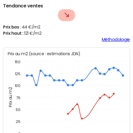
Tendance ventes
Prix bas :
44 €/m2
Prix haut :
121 €/m2
Méthodologie
Prix au m2 (source : estimations JDN)
150
125
100
Prix au m2
75
50
25