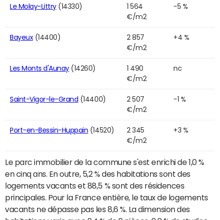
Le Molay-Littry
(14330)
1 564
-5 %
€/m2
Bayeux
(14400)
2 857
+4 %
€/m2
Les Monts d'Aunay
(14260)
1 490
nc
€/m2
Saint-Vigor-le-Grand
(14400)
2 507
-1 %
€/m2
Port-en-Bessin-Huppain
(14520)
2 345
+3 %
€/m2
Le parc immobilier de la commune s'est enrichi de 1,0 %
en cinq ans. En outre, 5,2 % des habitations sont des
logements vacants et 88,5 % sont des résidences
principales. Pour la France entière, le taux de logements
vacants ne dépasse pas les 8,6 %. La dimension des