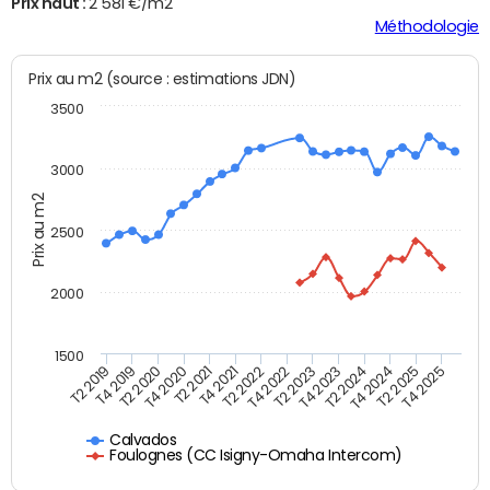
Prix haut :
2 581 €/m2
Méthodologie
Prix au m2 (source : estimations JDN)
3500
3000
Prix au m2
2500
2000
1500
T4 2021
T2 2025
T2 2019
T4 2022
T2 2020
T4 2023
T2 2021
T4 2024
T2 2022
T4 2025
T4 2019
T2 2023
T4 2020
T2 2024
Calvados
Foulognes (CC Isigny-Omaha Intercom)