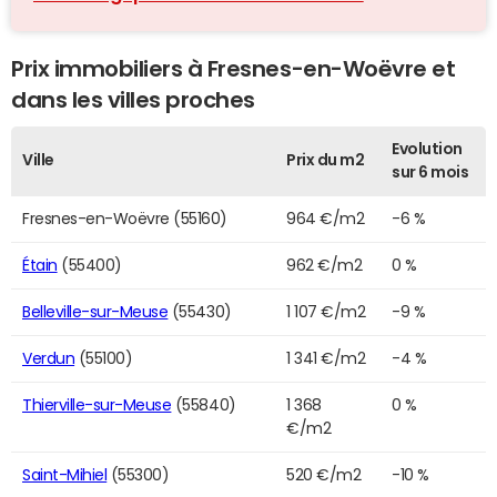
Prix immobiliers à Fresnes-en-Woëvre et
dans les villes proches
Evolution
Ville
Prix du m2
sur 6 mois
Fresnes-en-Woëvre (55160)
964 €/m2
-6 %
Étain
(55400)
962 €/m2
0 %
Belleville-sur-Meuse
(55430)
1 107 €/m2
-9 %
Verdun
(55100)
1 341 €/m2
-4 %
Thierville-sur-Meuse
(55840)
1 368
0 %
€/m2
Saint-Mihiel
(55300)
520 €/m2
-10 %