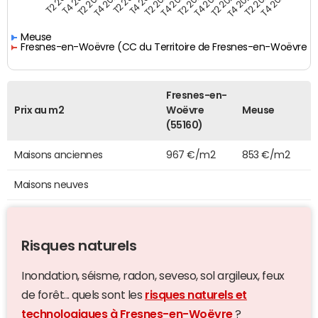
T4 2021
T2 2025
T2 2019
T4 2022
T2 2020
T4 2023
T2 2021
T4 2024
T2 2022
T4 2025
T4 2019
T2 2023
T4 2020
T2 2024
Meuse
Fresnes-en-Woëvre (CC du Territoire de Fresnes-en-Woëvre)
Fresnes-en-
Prix au m2
Woëvre
Meuse
(55160)
Maisons anciennes
967 €/m2
853 €/m2
Maisons neuves
Risques naturels
Inondation, séisme, radon, seveso, sol argileux, feux
de forêt... quels sont les
risques naturels et
technologiques à Fresnes-en-Woëvre
?