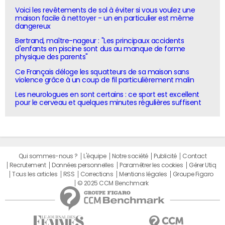
Voici les revêtements de sol à éviter si vous voulez une
maison facile à nettoyer - un en particulier est même
dangereux
Bertrand, maître-nageur : "Les principaux accidents
d'enfants en piscine sont dus au manque de forme
physique des parents"
Ce Français déloge les squatteurs de sa maison sans
violence grâce à un coup de fil particulièrement malin
Les neurologues en sont certains : ce sport est excellent
pour le cerveau et quelques minutes régulières suffisent
Qui sommes-nous ?
L'équipe
Notre société
Publicité
Contact
Recrutement
Données personnelles
Paramétrer les cookies
Gérer Utiq
Tous les articles
RSS
Corrections
Mentions légales
Groupe Figaro
© 2025 CCM Benchmark