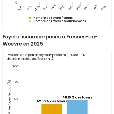
0
2009
2023
2017
2011
2025
2005
2019
2013
2007
2021
2015
Nombre de foyers fiscaux
Nombre de foyers fiscaux imposés
Foyers fiscaux imposés à Fresnes-en-
Woëvre en 2025
Evolution de la part de foyers imposables (Source : JDN
d'après ministère de l'Economie)
100
Part des foyers fiscaux (%)
75
48,10 % des foyers
50
42,50 % des foyers