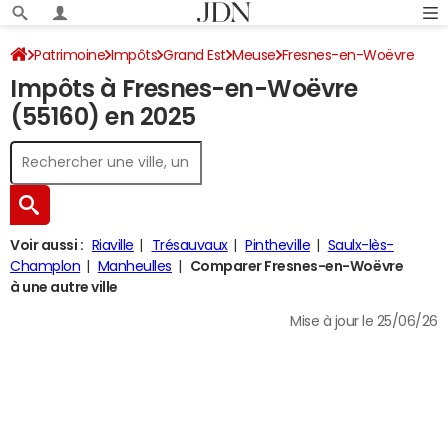
Patrimoine
Impôts
Grand Est
Meuse
Fresnes-en-Woëvre
Impôts à Fresnes-en-Woëvre
Impôt sur le revenu
(55160) en 2025
Voir aussi :
Riaville
Trésauvaux
Pintheville
Saulx-lès-
Champlon
Manheulles
Comparer Fresnes-en-Woëvre
à une autre ville
Mise à jour le 25/06/26