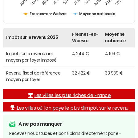
2014
2024
2010
2020
2012
2022
2006
2016
2008
2018
Fresnes-en-Woëvre
Moyenne nationale
Fresnes-en-
Moyenne
Impôt sur le revenu 2025
Woëvre
nationale
Impôt sur le revenu net
4 244 €
4 516 €
moyen par foyer imposé
Revenu fiscal de référence
32 422 €
33 939 €
moyen par foyer
Les villes les plus riches de France
Les villes où l'on paye le plus d'impôt sur le revenu
A ne pas manquer
Recevez nos astuces et bons plans directement par e-