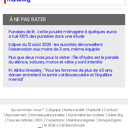
À NE PAS RATER
Punaises de lit : cette poudre ménagère à quelques euros
a tué 100% des punaises dans une étude
Eclipse du 12 août 2026 : les autorités déconseillent
l'observation aux moins de 3 ans, même équipés
Plus que deux mois pour la visiter : l'île d'Hydra est le paradis
du silence, voitures, motos et vélos y sont interdits
Pr. Alinka Greasley : "Pour les femmes de plus de 40 ans,
danser entretient la santé cardiovasculaire et l'équilibre
mental"
Qui sommes-nous ?
L'équipe
Notre société
Publicité
Contact
Recrutement
Données personnelles
Paramétrer les cookies
Gérer Utiq
Tous les articles
RSS
Corrections
Mentions légales
Groupe Figaro
© 2025 CCM Benchmark