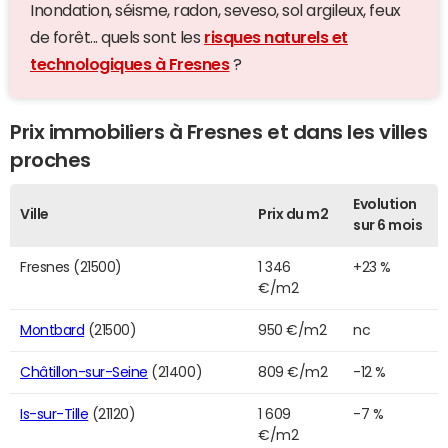
Inondation, séisme, radon, seveso, sol argileux, feux
de forêt... quels sont les
risques naturels et
technologiques à Fresnes
?
Prix immobiliers à Fresnes et dans les villes
proches
Evolution
Ville
Prix du m2
sur 6 mois
Fresnes (21500)
1 346
+23 %
€/m2
Montbard
(21500)
950 €/m2
nc
Châtillon-sur-Seine
(21400)
809 €/m2
-12 %
Is-sur-Tille
(21120)
1 609
-7 %
€/m2