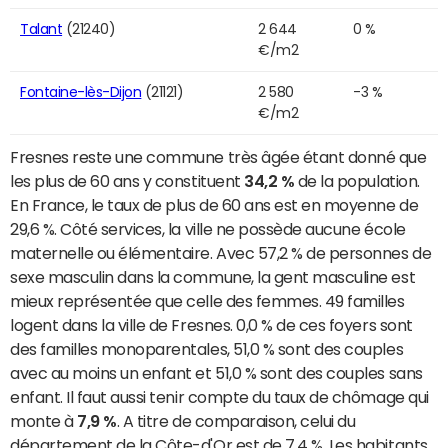
Talant
(21240)
2 644
0 %
€/m2
Fontaine-lès-Dijon
(21121)
2 580
-3 %
€/m2
Fresnes reste une commune très âgée étant donné que
les plus de 60 ans y constituent
34,2 %
de la population.
En France, le taux de plus de 60 ans est en moyenne de
29,6 %. Côté services, la ville ne possède aucune école
maternelle ou élémentaire. Avec 57,2 % de personnes de
sexe masculin dans la commune, la gent masculine est
mieux représentée que celle des femmes. 49 familles
logent dans la ville de Fresnes. 0,0 % de ces foyers sont
des familles monoparentales, 51,0 % sont des couples
avec au moins un enfant et 51,0 % sont des couples sans
enfant. Il faut aussi tenir compte du taux de chômage qui
monte à
7,9 %
. A titre de comparaison, celui du
département de la Côte-d'Or est de 7,4 %. Les habitants