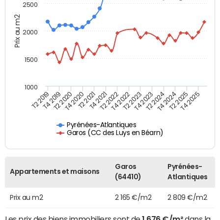
2500
Prix au m2
2000
1500
1000
T4 2021
T2 2025
T2 2019
T4 2022
T2 2020
T4 2023
T2 2021
T4 2024
T2 2022
T4 2025
T4 2019
T2 2023
T4 2020
T2 2024
Pyrénées-Atlantiques
Garos (CC des Luys en Béarn)
Garos
Pyrénées-
Appartements et maisons
(64410)
Atlantiques
Prix au m2
2 165 €/m2
2 809 €/m2
Les prix des biens immobiliers sont de
1 676 €/m²
dans la