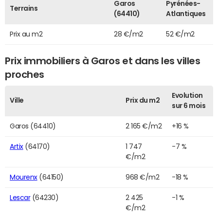
Garos
Pyrénées-
Terrains
(64410)
Atlantiques
Prix au m2
28 €/m2
52 €/m2
Prix immobiliers à Garos et dans les villes
proches
Evolution
Ville
Prix du m2
sur 6 mois
Garos (64410)
2 165 €/m2
+16 %
Artix
(64170)
1 747
-7 %
€/m2
Mourenx
(64150)
968 €/m2
-18 %
Lescar
(64230)
2 425
-1 %
€/m2