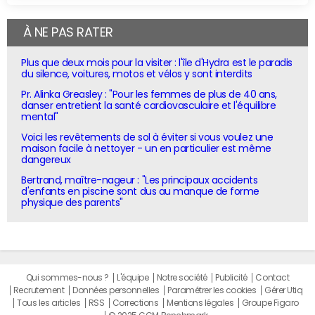
À NE PAS RATER
Plus que deux mois pour la visiter : l'île d'Hydra est le paradis
du silence, voitures, motos et vélos y sont interdits
Pr. Alinka Greasley : "Pour les femmes de plus de 40 ans,
danser entretient la santé cardiovasculaire et l'équilibre
mental"
Voici les revêtements de sol à éviter si vous voulez une
maison facile à nettoyer - un en particulier est même
dangereux
Bertrand, maître-nageur : "Les principaux accidents
d'enfants en piscine sont dus au manque de forme
physique des parents"
Qui sommes-nous ?
L'équipe
Notre société
Publicité
Contact
Recrutement
Données personnelles
Paramétrer les cookies
Gérer Utiq
Tous les articles
RSS
Corrections
Mentions légales
Groupe Figaro