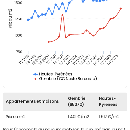
1500
Prix au m2
1250
1000
750
T4 2021
T2 2025
T2 2019
T4 2022
T2 2020
T4 2023
T2 2021
T4 2024
T2 2022
T4 2025
T4 2019
T2 2023
T4 2020
T2 2024
Hautes-Pyrénées
Gembrie (CC Neste Barousse)
Gembrie
Hautes-
Appartements et maisons
(65370)
Pyrénées
Prix au m2
1 401 €/m2
1 612 €/m2
Pour l'ensemble du parc immobilier, le prix médian du m2