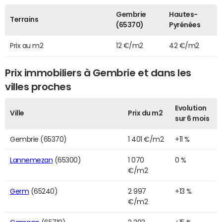
Gembrie
Hautes-
Terrains
(65370)
Pyrénées
Prix au m2
12 €/m2
42 €/m2
Prix immobiliers à Gembrie et dans les
villes proches
Evolution
Ville
Prix du m2
sur 6 mois
Gembrie (65370)
1 401 €/m2
+11 %
Lannemezan
(65300)
1 070
0 %
€/m2
Germ
(65240)
2 997
+13 %
€/m2