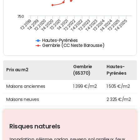
750
T4 2021
T2 2025
T2 2019
T4 2022
T2 2020
T4 2023
T2 2021
T4 2024
T2 2022
T4 2025
T4 2019
T2 2023
T4 2020
T2 2024
Hautes-Pyrénées
Gembrie (CC Neste Barousse)
Gembrie
Hautes-
Prix au m2
(65370)
Pyrénées
Maisons anciennes
1 399 €/m2
1 505 €/m2
Maisons neuves
2 325 €/m2
Risques naturels
Inondation, séisme, radon, seveso, sol argileux, feux