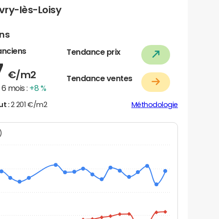
vry-lès-Loisy
ens
anciens
Tendance prix
7
€/m2
Tendance ventes
6 mois :
+8 %
ut :
2 201 €/m2
Méthodologie
N)