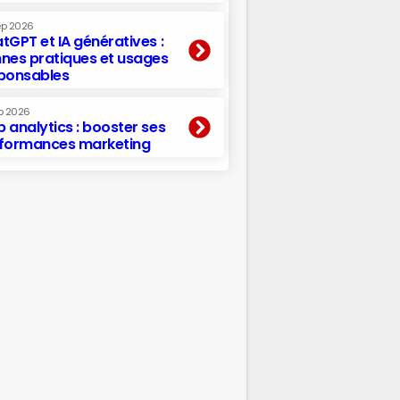
ep 2026
tGPT et IA génératives :
nes pratiques et usages
ponsables
p 2026
 analytics : booster ses
formances marketing