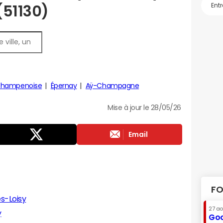
(51130)
Champenoise
Épernay
Aÿ-Champagne
Mise à jour le 28/05/26
Email
FO
s-Loisy
27 a
y
Goo