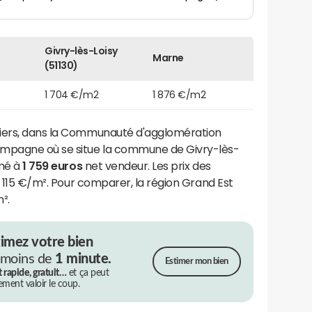
Givry-lès-Loisy
Marne
(51130)
1 704 €/m2
1 876 €/m2
liers, dans la Communauté d'agglomération
ampagne où se situe la commune de Givry-lès-
imé à
1 759 euros
net vendeur. Les prix des
de 115 €/m². Pour comparer, la région Grand Est
².
timez votre bien
 moins de
1 minute.
Estimer mon bien
t rapide, gratuit…
et ça peut
rement valoir le coup.