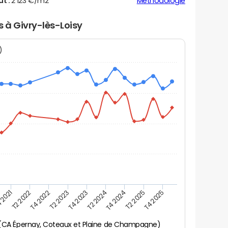
ut :
2 123 €/m2
Méthodologie
s à Givry-lès-Loisy
N)
 2021
T2 2025
T4 2023
T2 2022
T4 2025
T2 2024
T4 2022
T4 2024
T2 2023
y (CA Épernay, Coteaux et Plaine de Champagne)