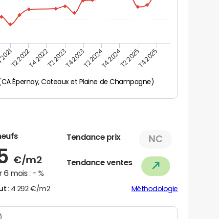
 2021
T2 2025
T4 2023
T2 2022
T4 2025
T2 2024
T4 2022
T4 2024
T2 2023
y (CA Épernay, Coteaux et Plaine de Champagne)
neufs
Tendance prix
NC
55
€/m2
Tendance ventes
 6 mois :
- %
ut :
4 292 €/m2
Méthodologie
N)