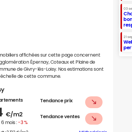
03 s
Cha
bon
res
21 se
Web
per
mobiliers affichées sur cette page concernent
glomération Épernay, Coteaux et Plaine de
mmune de Givry-lès-Loisy. Nos estimations sont
l'échelle de cette commune.
sy
artements
Tendance prix
4
€/m2
Tendance ventes
6 mois :
-3 %