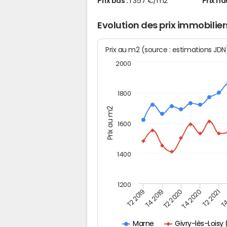
Prix bas :
1 357 €/m2
Prix ha
Evolution des prix immobilier
Prix au m2 (source : estimations JD
2000
1800
Prix au m2
1600
1400
1200
T4
T2 2020
T4 2020
T2 2019
T2 2021
T4 2019
Givry-lès-Lois
Marne