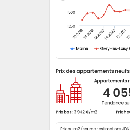
1500
1250
T4
T2 2020
T4 2020
T2 2019
T2 2021
T4 2019
Givry-lès-Lois
Marne
Prix des appartements neufs
Appartements 
4 0
Tendance sur
Prix bas :
3 942 €/m2
Prix ha
Prix au m2 (source : estimations JD