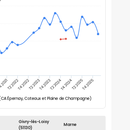
 2021
T2 2022
T4 2022
T2 2023
T4 2023
T2 2024
T4 2024
T2 2025
T4 2025
y (CA Épernay, Coteaux et Plaine de Champagne)
Givry-lès-Loisy
Marne
(51130)