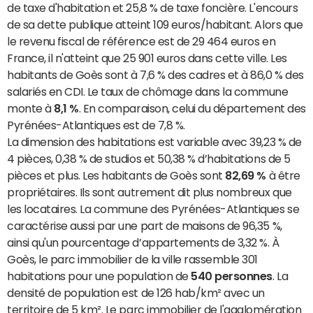
de taxe d'habitation et 25,8 % de taxe foncière. L'encours
de sa dette publique atteint 109 euros/habitant. Alors que
le revenu fiscal de référence est de 29 464 euros en
France, il n'atteint que 25 901 euros dans cette ville. Les
habitants de Goès sont à 7,6 % des cadres et à 86,0 % des
salariés en CDI. Le taux de chômage dans la commune
monte à
8,1 %
. En comparaison, celui du département des
Pyrénées-Atlantiques est de 7,8 %.
La dimension des habitations est variable avec 39,23 % de
4 pièces, 0,38 % de studios et 50,38 % d’habitations de 5
pièces et plus. Les habitants de Goès sont
82,69 %
à être
propriétaires. Ils sont autrement dit plus nombreux que
les locataires. La commune des Pyrénées-Atlantiques se
caractérise aussi par une part de maisons de 96,35 %,
ainsi qu'un pourcentage d’appartements de 3,32 %. À
Goès, le parc immobilier de la ville rassemble 301
habitations pour une population de
540 personnes
. La
densité de population est de 126 hab/km² avec un
territoire de 5 km². Le parc immobilier de l'agglomération