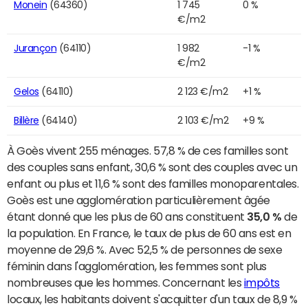
Monein
(64360)
1 745
0 %
€/m2
Jurançon
(64110)
1 982
-1 %
€/m2
Gelos
(64110)
2 123 €/m2
+1 %
Billère
(64140)
2 103 €/m2
+9 %
À Goès vivent 255 ménages. 57,8 % de ces familles sont
des couples sans enfant, 30,6 % sont des couples avec un
enfant ou plus et 11,6 % sont des familles monoparentales.
Goès est une agglomération particulièrement âgée
étant donné que les plus de 60 ans constituent
35,0 %
de
la population. En France, le taux de plus de 60 ans est en
moyenne de 29,6 %. Avec 52,5 % de personnes de sexe
féminin dans l'agglomération, les femmes sont plus
nombreuses que les hommes. Concernant les
impôts
locaux, les habitants doivent s'acquitter d'un taux de 8,9 %