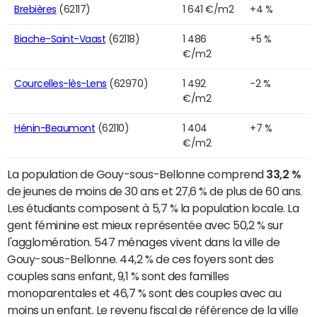
Brebières
(62117)
1 641 €/m2
+4 %
Biache-Saint-Vaast
(62118)
1 486
+5 %
€/m2
Courcelles-lès-Lens
(62970)
1 492
-2 %
€/m2
Hénin-Beaumont
(62110)
1 404
+7 %
€/m2
La population de Gouy-sous-Bellonne comprend
33,2 %
de jeunes de moins de 30 ans et 27,6 % de plus de 60 ans.
Les étudiants composent à 5,7 % la population locale. La
gent féminine est mieux représentée avec 50,2 % sur
l'agglomération. 547 ménages vivent dans la ville de
Gouy-sous-Bellonne. 44,2 % de ces foyers sont des
couples sans enfant, 9,1 % sont des familles
monoparentales et 46,7 % sont des couples avec au
moins un enfant. Le revenu fiscal de référence de la ville