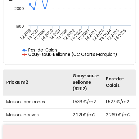
2000
1800
T4 2021
T2 2025
T2 2019
T4 2022
T2 2020
T4 2023
T2 2021
T4 2024
T2 2022
T4 2025
T4 2019
T2 2023
T4 2020
T2 2024
Pas-de-Calais
Gouy-sous-Bellonne (CC Osartis Marquion)
Gouy-sous-
Pas-de-
Prix au m2
Bellonne
Calais
(62112)
Maisons anciennes
1 536 €/m2
1 527 €/m2
Maisons neuves
2 221 €/m2
2 269 €/m2