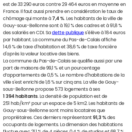
est de 33 290 euros contre 29 464 euros en moyenne en
France. Il faut aussi prendre en considération le taux de
chômage qui monte à
7,4 %
. Les habitants de la ville de
Gouy-sous-Bellonne sont à 19,1 % des cadres et à 91,8 %
des salariés en CDI. Sa
dette publique
s'élève à 184 euros
par habitant. La commune du Pas-de-Calais affiche
14,6 % de taxe d'habitation et 38,6 % de taxe foncière
d'après la valeur locative des biens.
La commune du Pas-de-Calais se qualifie aussi par une
part de maisons de 99,1 % et un pourcentage
d’appartements de 0,5 %. Le nombre d'habitations de la
ville s'est enrichi de 1,6 % sur cinq ans. La ville de Gouy-
sous-Bellonne propose 573 logements à ses
1 394 habitants
. La densité de population est de
251 hab/km² pour un espace de 5 km2. Les habitants de
Gouy-sous-Bellonne sont moins locataires que
propriétaires. Ces derniers représentant
91,3 %
des
occupants de logements. La dimension des habitations
fluctue avec 21,1 % de 4 pièces, 0,4 % de studios et 68,7 %