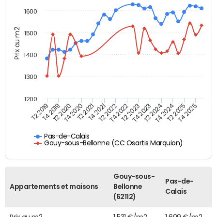
1600
Prix au m2
1500
1400
1300
1200
T4 2021
T2 2025
T2 2019
T4 2022
T2 2020
T4 2023
T2 2021
T4 2024
T2 2022
T4 2025
T4 2019
T2 2023
T4 2020
T2 2024
Pas-de-Calais
Gouy-sous-Bellonne (CC Osartis Marquion)
Gouy-sous-
Pas-de-
Appartements et maisons
Bellonne
Calais
(62112)
Prix au m2
1 531 €/m2
1 609 €/m2