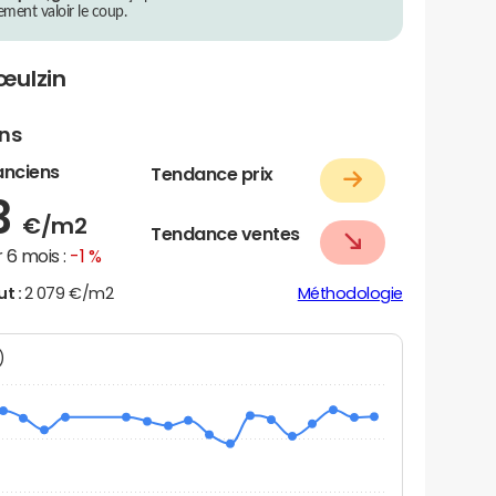
rement valoir le coup.
œulzin
ens
anciens
Tendance prix
3
€/m2
Tendance ventes
 6 mois :
-1 %
ut :
2 079 €/m2
Méthodologie
N)