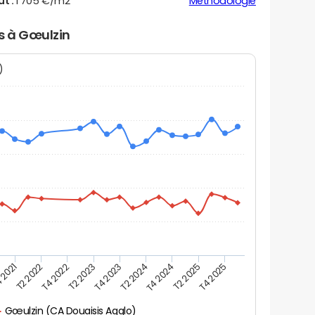
ut :
1 705 €/m2
Méthodologie
rs à Gœulzin
N)
 2021
T2 2025
T4 2023
T2 2022
T4 2025
T2 2024
T4 2022
T4 2024
T2 2023
Gœulzin (CA Douaisis Agglo)