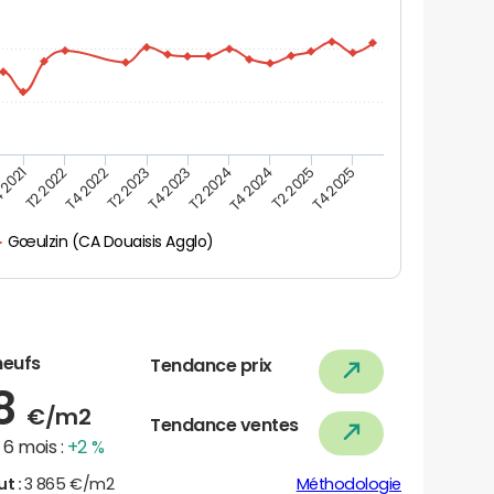
 2021
T2 2025
T4 2023
T2 2022
T4 2025
T2 2024
T4 2022
T4 2024
T2 2023
Gœulzin (CA Douaisis Agglo)
neufs
Tendance prix
28
€/m2
Tendance ventes
6 mois :
+2 %
ut :
3 865 €/m2
Méthodologie