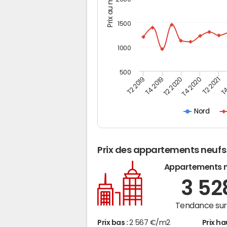
Prix au m2
1500
1000
500
T4
T2 2020
T4 2020
T2 2019
T2 2021
T4 2019
Nord
Prix des appartements neufs
Appartements 
3 5
Tendance sur 
Prix bas :
2 567 €/m2
Prix ha