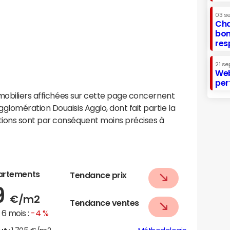
03 s
Cha
bon
res
21 se
Web
per
mobiliers affichées sur cette page concernent
lomération Douaisis Agglo, dont fait partie la
ons sont par conséquent moins précises à
artements
Tendance prix
9
€/m2
Tendance ventes
6 mois :
-4 %