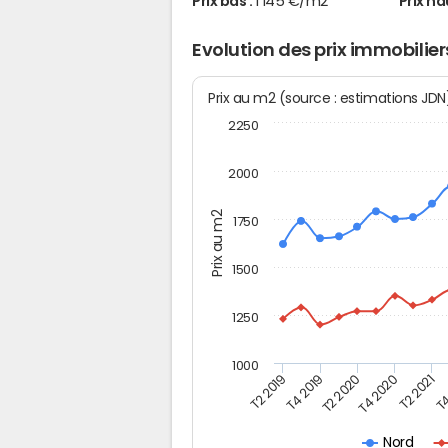
Prix bas :
1 145 €/m2
Prix ha
Evolution des prix immobilie
Prix au m2 (source : estimations JD
2250
2000
Prix au m2
1750
1500
1250
1000
T4
T2 2020
T4 2020
T2 2019
T2 2021
T4 2019
Nord