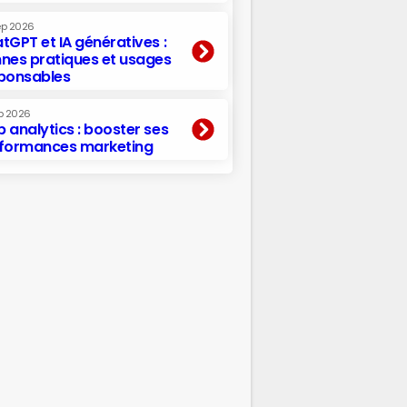
ep 2026
tGPT et IA génératives :
nes pratiques et usages
ponsables
p 2026
 analytics : booster ses
formances marketing