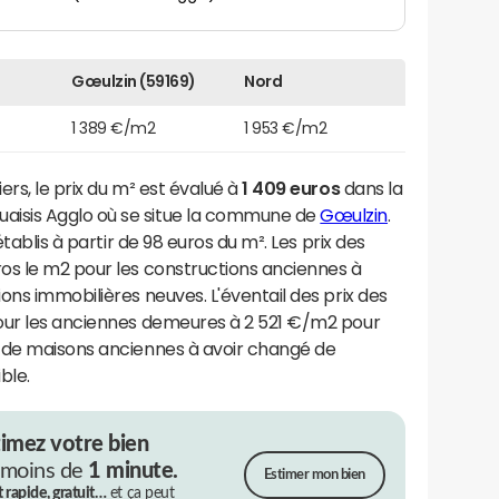
Gœulzin (59169)
Nord
1 389 €/m2
1 953 €/m2
rs, le prix du m² est évalué à
1 409 euros
dans la
isis Agglo où se situe la commune de
Gœulzin
.
établis à partir de 98 euros du m². Les prix des
os le m2 pour les constructions anciennes à
ons immobilières neuves. L'éventail des prix des
our les anciennes demeures à 2 521 €/m2 pour
 de maisons anciennes à avoir changé de
ble.
timez votre bien
 moins de
1 minute.
Estimer mon bien
t rapide, gratuit…
et ça peut