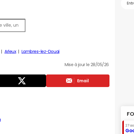
Arleux
Lambres-lez-Douai
Mise à jour le 28/05/26
Email
FO
n
27 a
Goo