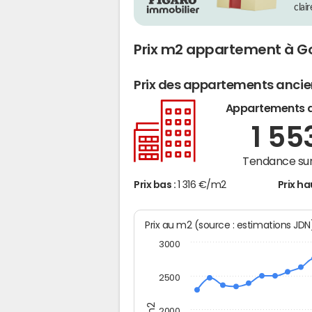
clai
Prix m2 appartement à G
Prix des appartements anci
Appartements 
1 55
Tendance sur
Prix bas :
1 316 €/m2
Prix ha
Prix au m2 (source : estimations JD
3000
2500
2000