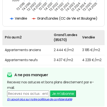
3250
T4 2021
T2 2025
T2 2020
T4 2023
T2 2022
T4 2025
T4 2020
T2 2024
T2 2019
T4 2022
T2 2021
T4 2024
T4 2019
T2 2023
Grand'Landes (CC de Vie et Boulogne)
Vendée
Grand'Landes
Prix au m2
Vendée
(85670)
Appartements anciens
2 444 €/m2
3 185 €/m2
Appartements neufs
3 437 €/m2
4 229 €/m2
A ne pas manquer
Recevez nos astuces et bons plans directement par e-
mail.
Je m'abonne
En savoir plus sur notre politique de confidentialité