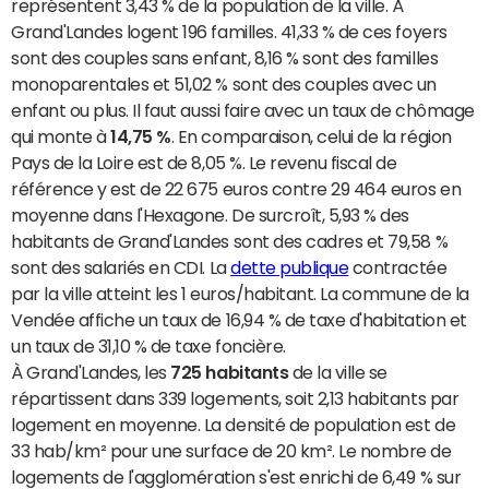
représentent 3,43 % de la population de la ville. À
Grand'Landes logent 196 familles. 41,33 % de ces foyers
sont des couples sans enfant, 8,16 % sont des familles
monoparentales et 51,02 % sont des couples avec un
enfant ou plus. Il faut aussi faire avec un taux de chômage
qui monte à
14,75 %
. En comparaison, celui de la région
Pays de la Loire est de 8,05 %. Le revenu fiscal de
référence y est de 22 675 euros contre 29 464 euros en
moyenne dans l'Hexagone. De surcroît, 5,93 % des
habitants de Grand'Landes sont des cadres et 79,58 %
sont des salariés en CDI. La
dette publique
contractée
par la ville atteint les 1 euros/habitant. La commune de la
Vendée affiche un taux de 16,94 % de taxe d'habitation et
un taux de 31,10 % de taxe foncière.
À Grand'Landes, les
725 habitants
de la ville se
répartissent dans 339 logements, soit 2,13 habitants par
logement en moyenne. La densité de population est de
33 hab/km² pour une surface de 20 km². Le nombre de
logements de l'agglomération s'est enrichi de 6,49 % sur