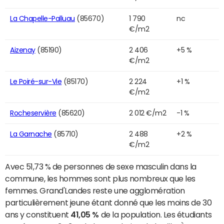
La Chapelle-Palluau
(85670)
1 790
nc
€/m2
Aizenay
(85190)
2 406
+5 %
€/m2
Le Poiré-sur-Vie
(85170)
2 224
+1 %
€/m2
Rocheservière
(85620)
2 012 €/m2
-1 %
La Garnache
(85710)
2 488
+2 %
€/m2
Avec 51,73 % de personnes de sexe masculin dans la
commune, les hommes sont plus nombreux que les
femmes. Grand'Landes reste une agglomération
particulièrement jeune étant donné que les moins de 30
ans y constituent
41,05 %
de la population. Les étudiants