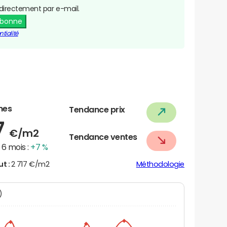
directement par e-mail.
abonne
tialité
nes
Tendance prix
7
€/m2
Tendance ventes
6 mois :
+7 %
ut :
2 717 €/m2
Méthodologie
N)