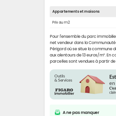
Appartements et maisons
Prix au m2
Pour l'ensemble du parc immobilier
net vendeur dans la Communaut
Périgord où se situe la commune de 
aux alentours de 13 euros/m². En c
parcelles sont vendues à partir de 
Outils
Es
& Services
en
C’es
clai
A ne pas manquer