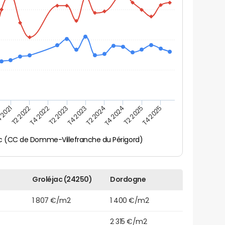
 2021
T2 2025
T4 2023
T2 2022
T4 2025
T2 2024
T4 2022
T4 2024
T2 2023
ac (CC de Domme-Villefranche du Périgord)
Groléjac (24250)
Dordogne
1 807 €/m2
1 400 €/m2
2 315 €/m2