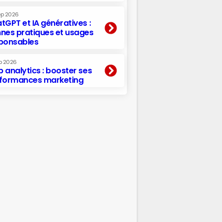
ep 2026
tGPT et IA génératives :
nes pratiques et usages
ponsables
p 2026
 analytics : booster ses
formances marketing