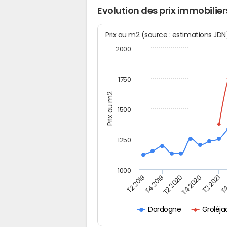
Evolution des prix immobilier
Prix au m2 (source : estimations JD
2000
1750
Prix au m2
1500
1250
1000
T4
T2 2020
T4 2020
T2 2019
T2 2021
T4 2019
Groléj
Dordogne