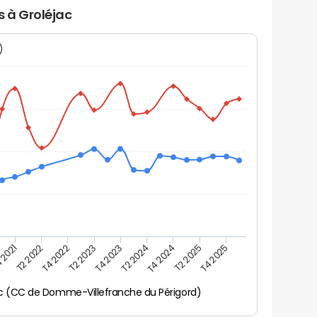
s à Groléjac
N)
 2021
T2 2025
T4 2023
T2 2022
T4 2025
T2 2024
T4 2022
T4 2024
T2 2023
ac (CC de Domme-Villefranche du Périgord)