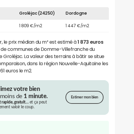
Groléjac (24250)
Dordogne
1 809 €/m2
1 447 €/m2
, le prix médian du m² est estimé à
1 873 euros
é de communes de Domme-Villefranche du
Groléjac. La valeur des terrains à bâtir se situe
omparaison, dans la région Nouvelle-Aquitaine les
61 euros le m2.
timez votre bien
 moins de
1 minute.
Estimer mon bien
t rapide, gratuit…
et ça peut
rement valoir le coup.