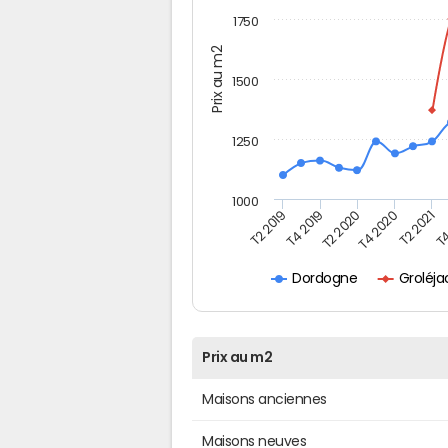
1750
Prix au m2
1500
1250
1000
T4
T2 2020
T4 2020
T2 2019
T2 2021
T4 2019
Groléj
Dordogne
Prix au m2
Maisons anciennes
Maisons neuves