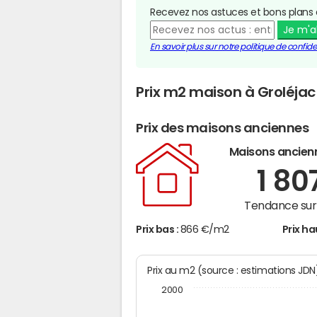
Recevez nos astuces et bons plans 
Je m'
En savoir plus sur notre politique de confiden
Prix m2 maison à Groléjac
Prix des maisons anciennes
Maisons ancien
1 80
Tendance sur 
Prix bas :
866 €/m2
Prix ha
Prix au m2 (source : estimations JD
2000