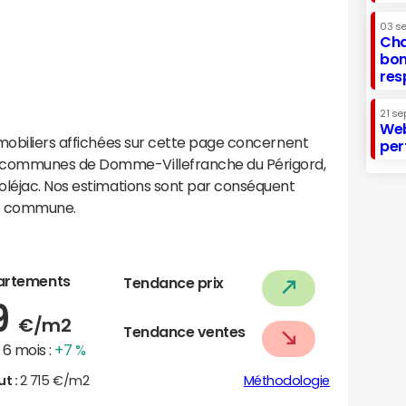
03 s
Cha
bon
res
21 se
Web
mobiliers affichées sur cette page concernent
per
 communes de Domme-Villefranche du Périgord,
oléjac. Nos estimations sont par conséquent
te commune.
artements
Tendance prix
9
€/m2
Tendance ventes
6 mois :
+7 %
ut :
2 715 €/m2
Méthodologie