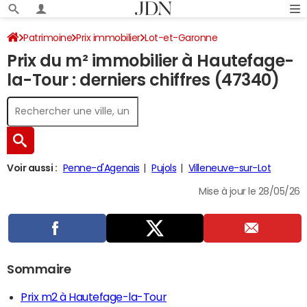
Patrimoine
Prix immobilier
Lot-et-Garonne
Prix du m² immobilier à Hautefage-
Hautefage-la-Tour
la-Tour : derniers chiffres (47340)
Voir aussi :
Penne-d'Agenais
Pujols
Villeneuve-sur-Lot
Mise à jour le 28/05/26
Sommaire
Prix m2 à Hautefage-la-Tour