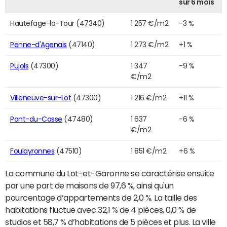
sur 6 mois
Hautefage-la-Tour (47340)
1 257 €/m2
-3 %
Penne-d'Agenais
(47140)
1 273 €/m2
+1 %
Pujols
(47300)
1 347
-9 %
€/m2
Villeneuve-sur-Lot
(47300)
1 216 €/m2
+11 %
Pont-du-Casse
(47480)
1 637
-6 %
€/m2
Foulayronnes
(47510)
1 851 €/m2
+6 %
La commune du Lot-et-Garonne se caractérise ensuite
par une part de maisons de 97,6 %, ainsi qu'un
pourcentage d’appartements de 2,0 %. La taille des
habitations fluctue avec 32,1 % de 4 pièces, 0,0 % de
studios et 58,7 % d’habitations de 5 pièces et plus. La ville