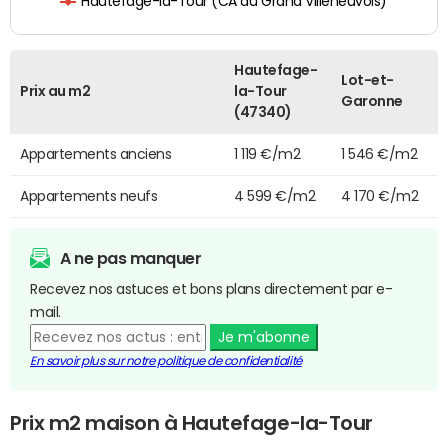
Hautefage-la-Tour (CA du Grand Villeneuvois)
Hautefage-
Lot-et-
Prix au m2
la-Tour
Garonne
(47340)
Appartements anciens
1 119 €/m2
1 546 €/m2
Appartements neufs
4 599 €/m2
4 170 €/m2
A ne pas manquer
Recevez nos astuces et bons plans directement par e-
mail.
Je m'abonne
En savoir plus sur notre politique de confidentialité
Prix m2 maison à Hautefage-la-Tour