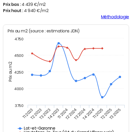
Prix bas :
4 439 €/m2
Prix haut :
4 940 €/m2
Méthodologie
Prix au m2 (source : estimations JDN)
4750
4500
Prix au m2
4250
4000
3750
T4 2023
T2 2024
T4 2024
T2 2025
T1 2023
T3 2023
T1 2024
T3 2024
T1 2025
T3 2025
T2 2023
Lot-et-Garonne