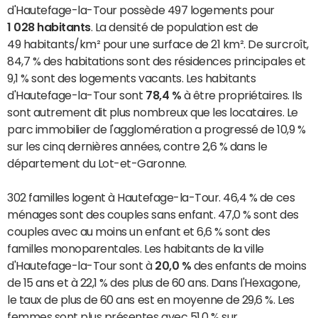
d'Hautefage-la-Tour possède 497 logements pour
1 028 habitants
. La densité de population est de
49 habitants/km² pour une surface de 21 km². De surcroît,
84,7 % des habitations sont des résidences principales et
9,1 % sont des logements vacants. Les habitants
d'Hautefage-la-Tour sont
78,4 %
à être propriétaires. Ils
sont autrement dit plus nombreux que les locataires. Le
parc immobilier de l'agglomération a progressé de 10,9 %
sur les cinq dernières années, contre 2,6 % dans le
département du Lot-et-Garonne.
302 familles logent à Hautefage-la-Tour. 46,4 % de ces
ménages sont des couples sans enfant. 47,0 % sont des
couples avec au moins un enfant et 6,6 % sont des
familles monoparentales. Les habitants de la ville
d'Hautefage-la-Tour sont à
20,0 %
des enfants de moins
de 15 ans et à 22,1 % des plus de 60 ans. Dans l'Hexagone,
le taux de plus de 60 ans est en moyenne de 29,6 %. Les
femmes sont plus présentes avec 51,0 % sur