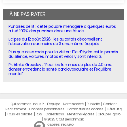
À NE PAS RATER
Punaises de lit : cette poudre ménagère à quelques euros
a tué 100% des punaises dans une étude
Eclipse du 12 août 2026 : les autorités déconseillent
l'observation aux moins de 3 ans, même équipés
Plus que deux mois pour la visiter : l'île d'Hydra est le paradis
du silence, voitures, motos et vélos y sont interdits
Pr. Alinka Greasley : "Pour les femmes de plus de 40 ans,
danser entretient la santé cardiovasculaire et l'équilibre
mental"
Qui sommes-nous ?
L'équipe
Notre société
Publicité
Contact
Recrutement
Données personnelles
Paramétrer les cookies
Gérer Utiq
Tous les articles
RSS
Corrections
Mentions légales
Groupe Figaro
© 2025 CCM Benchmark