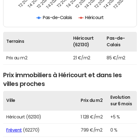
T2 2022
T2 2023
T2 2024
T4 2019
T4 2020
T4 2021
T4 2022
T4 2023
T2 2019
T2 2020
T2 2021
Pas-de-Calais
Héricourt
Héricourt
Pas-de-
Terrains
(62130)
Calais
Prix au m2
21 €/m2
85 €/m2
Prix immobiliers à Héricourt et dans les
villes proches
Evolution
Ville
Prix du m2
sur 6 mois
Héricourt (62130)
1 128 €/m2
+5 %
Frévent
(62270)
799 €/m2
0 %