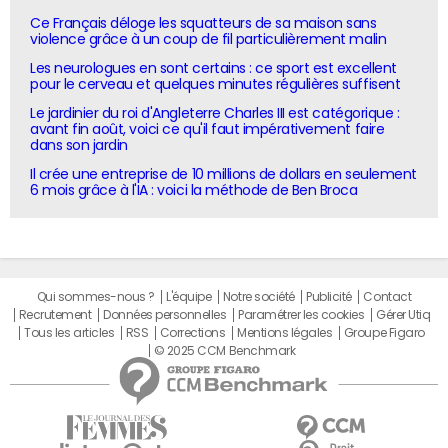
Ce Français déloge les squatteurs de sa maison sans
violence grâce à un coup de fil particulièrement malin
Les neurologues en sont certains : ce sport est excellent
pour le cerveau et quelques minutes régulières suffisent
Le jardinier du roi d'Angleterre Charles III est catégorique :
avant fin août, voici ce qu'il faut impérativement faire
dans son jardin
Il crée une entreprise de 10 millions de dollars en seulement
6 mois grâce à l'IA : voici la méthode de Ben Broca
Qui sommes-nous ?
L'équipe
Notre société
Publicité
Contact
Recrutement
Données personnelles
Paramétrer les cookies
Gérer Utiq
Tous les articles
RSS
Corrections
Mentions légales
Groupe Figaro
© 2025 CCM Benchmark