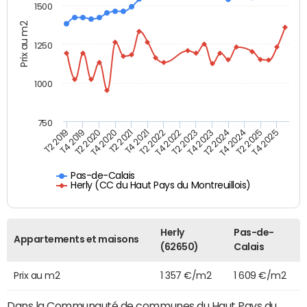
1500
Prix au m2
1250
1000
750
T4 2021
T2 2025
T2 2019
T4 2022
T2 2020
T4 2023
T2 2021
T4 2024
T2 2022
T4 2025
T4 2019
T2 2023
T4 2020
T2 2024
Pas-de-Calais
Herly (CC du Haut Pays du Montreuillois)
Herly
Pas-de-
Appartements et maisons
(62650)
Calais
Prix au m2
1 357 €/m2
1 609 €/m2
Dans la Communauté de communes du Haut Pays du