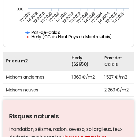
800
T4 2021
T2 2025
T2 2019
T4 2022
T2 2020
T4 2023
T2 2021
T4 2024
T2 2022
T4 2025
T4 2019
T2 2023
T4 2020
T2 2024
Pas-de-Calais
Herly (CC du Haut Pays du Montreuillois)
Herly
Pas-de-
Prix au m2
(62650)
Calais
Maisons anciennes
1 360 €/m2
1 527 €/m2
Maisons neuves
2 269 €/m2
Risques naturels
Inondation, séisme, radon, seveso, sol argileux, feux