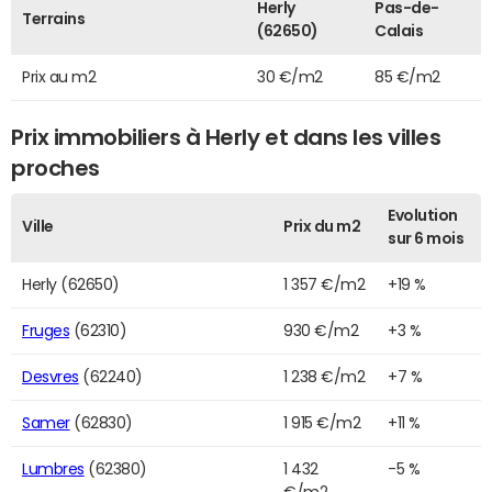
Herly
Pas-de-
Terrains
(62650)
Calais
Prix au m2
30 €/m2
85 €/m2
Prix immobiliers à Herly et dans les villes
proches
Evolution
Ville
Prix du m2
sur 6 mois
Herly (62650)
1 357 €/m2
+19 %
Fruges
(62310)
930 €/m2
+3 %
Desvres
(62240)
1 238 €/m2
+7 %
Samer
(62830)
1 915 €/m2
+11 %
Lumbres
(62380)
1 432
-5 %
€/m2