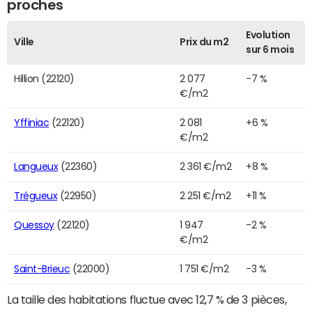
proches
Evolution
Ville
Prix du m2
sur 6 mois
Hillion (22120)
2 077
-7 %
€/m2
Yffiniac
(22120)
2 081
+6 %
€/m2
Langueux
(22360)
2 361 €/m2
+8 %
Trégueux
(22950)
2 251 €/m2
+11 %
Quessoy
(22120)
1 947
-2 %
€/m2
Saint-Brieuc
(22000)
1 751 €/m2
-3 %
La taille des habitations fluctue avec 12,7 % de 3 pièces,