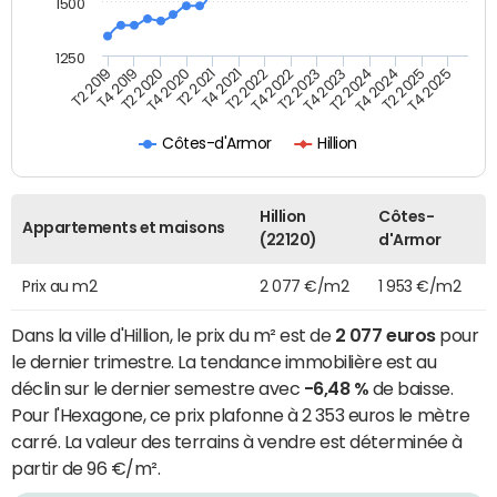
1500
1250
T4 2021
T2 2025
T2 2019
T4 2022
T2 2020
T4 2023
T2 2021
T4 2024
T2 2022
T4 2025
T4 2019
T2 2023
T4 2020
T2 2024
Côtes-d'Armor
Hillion
Hillion
Côtes-
Appartements et maisons
(22120)
d'Armor
Prix au m2
2 077 €/m2
1 953 €/m2
Dans la ville d'Hillion, le prix du m² est de
2 077 euros
pour
le dernier trimestre. La tendance immobilière est au
déclin sur le dernier semestre avec
-6,48 %
de baisse.
Pour l'Hexagone, ce prix plafonne à 2 353 euros le mètre
carré. La valeur des terrains à vendre est déterminée à
partir de 96 €/m².