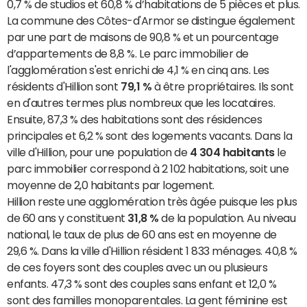
0,7 % de studios et 60,8 % d’habitations de 5 pièces et plus.
La commune des Côtes-d'Armor se distingue également
par une part de maisons de 90,8 % et un pourcentage
d’appartements de 8,8 %. Le parc immobilier de
l'agglomération s'est enrichi de 4,1 % en cinq ans. Les
résidents d'Hillion sont
79,1 %
à être propriétaires. Ils sont
en d'autres termes plus nombreux que les locataires.
Ensuite, 87,3 % des habitations sont des résidences
principales et 6,2 % sont des logements vacants. Dans la
ville d'Hillion, pour une population de
4 304 habitants
le
parc immobilier correspond à 2 102 habitations, soit une
moyenne de 2,0 habitants par logement.
Hillion reste une agglomération très âgée puisque les plus
de 60 ans y constituent
31,8 %
de la population. Au niveau
national, le taux de plus de 60 ans est en moyenne de
29,6 %. Dans la ville d'Hillion résident 1 833 ménages. 40,8 %
de ces foyers sont des couples avec un ou plusieurs
enfants. 47,3 % sont des couples sans enfant et 12,0 %
sont des familles monoparentales. La gent féminine est