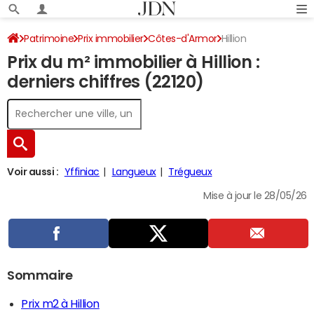
Patrimoine
Prix immobilier
Côtes-d'Armor
Hillion
Prix du m² immobilier à Hillion :
derniers chiffres (22120)
Voir aussi :
Yffiniac
Langueux
Trégueux
Mise à jour le 28/05/26
Sommaire
Prix m2 à Hillion