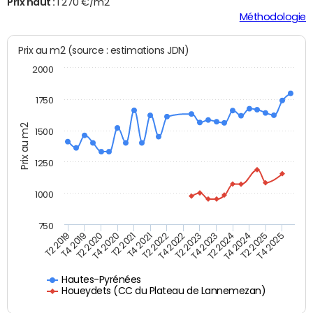
Prix haut :
1 270 €/m2
Méthodologie
Prix au m2 (source : estimations JDN)
2000
1750
Prix au m2
1500
1250
1000
750
T4 2021
T2 2025
T2 2019
T4 2022
T2 2020
T4 2023
T2 2021
T4 2024
T2 2022
T4 2025
T4 2019
T2 2023
T4 2020
T2 2024
Hautes-Pyrénées
Houeydets (CC du Plateau de Lannemezan)