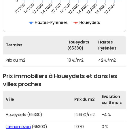
10
T2 2021
T2 2023
T4 2019
T4 2021
T4 2023
T2 2020
T2 2022
T2 2024
T4 2020
T4 2022
T2 2019
Hautes-Pyrénées
Houeydets
Houeydets
Hautes-
Terrains
(65330)
Pyrénées
Prix au m2
18 €/m2
42 €/m2
Prix immobiliers à Houeydets et dans les
villes proches
Evolution
Ville
Prix du m2
sur 6 mois
Houeydets (65330)
1 216 €/m2
-4 %
Lannemezan
(65300)
1 070
0 %