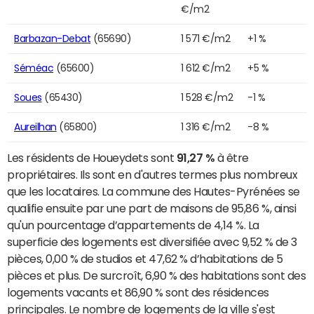
€/m2
Barbazan-Debat
(65690)
1 571 €/m2
+1 %
Séméac
(65600)
1 612 €/m2
+5 %
Soues
(65430)
1 528 €/m2
-1 %
Aureilhan
(65800)
1 316 €/m2
-8 %
Les résidents de Houeydets sont
91,27 %
à être
propriétaires. Ils sont en d'autres termes plus nombreux
que les locataires. La commune des Hautes-Pyrénées se
qualifie ensuite par une part de maisons de 95,86 %, ainsi
qu'un pourcentage d’appartements de 4,14 %. La
superficie des logements est diversifiée avec 9,52 % de 3
pièces, 0,00 % de studios et 47,62 % d’habitations de 5
pièces et plus. De surcroît, 6,90 % des habitations sont des
logements vacants et 86,90 % sont des résidences
principales. Le nombre de logements de la ville s'est