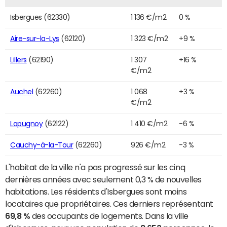
Isbergues (62330)
1 136 €/m2
0 %
Aire-sur-la-Lys
(62120)
1 323 €/m2
+9 %
Lillers
(62190)
1 307
+16 %
€/m2
Auchel
(62260)
1 068
+3 %
€/m2
Lapugnoy
(62122)
1 410 €/m2
-6 %
Cauchy-à-la-Tour
(62260)
926 €/m2
-3 %
L'habitat de la ville n'a pas progressé sur les cinq
dernières années avec seulement 0,3 % de nouvelles
habitations. Les résidents d'Isbergues sont moins
locataires que propriétaires. Ces derniers représentant
69,8 %
des occupants de logements. Dans la ville