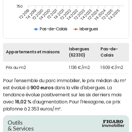
750
T4 2021
T2 2025
T2 2019
T4 2022
T2 2020
T4 2023
T2 2021
T4 2024
T2 2022
T4 2025
T4 2019
T2 2023
T4 2020
T2 2024
Pas-de-Calais
Isbergues
Isbergues
Pas-de-
Appartements et maisons
(62330)
Calais
Prix au m2
1 136 €/m2
1 609 €/m2
Pour l'ensemble du parc immobilier, le prix médian du m²
est évalué à
900 euros
dans la ville d'Isbergues. La
tendance évolue positivement sur les six derniers mois
avec
16,02 %
d'augmentation. Pour l'Hexagone, ce prix
plafonne à 2 353 euros/m².
Outils
& Services