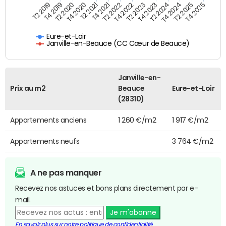
T4 2021
T2 2025
T2 2019
T4 2022
T2 2020
T4 2023
T2 2021
T4 2024
T2 2022
T4 2025
T4 2019
T2 2023
T4 2020
T2 2024
Eure-et-Loir
Janville-en-Beauce (CC Cœur de Beauce)
Janville-en-
Prix au m2
Beauce
Eure-et-Loir
(28310)
Appartements anciens
1 260 €/m2
1 917 €/m2
Appartements neufs
3 764 €/m2
A ne pas manquer
Recevez nos astuces et bons plans directement par e-
mail.
Je m'abonne
En savoir plus sur notre politique de confidentialité