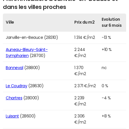
dans les villes proches
Evolution
Ville
Prix du m2
sur 6 mois
Janville-en-Beauce (28310)
1 314 €/m2
-13 %
Auneau-Bleury-Saint-
2 244
+10 %
Symphorien
(28700)
€/m2
Bonneval
(28800)
1 370
nc
€/m2
Le Coudray
(28630)
2 371 €/m2
0 %
Chartres
(28000)
2 239
-4 %
€/m2
Luisant
(28600)
2 306
+8 %
€/m2