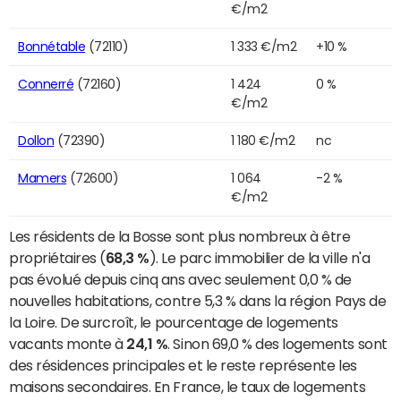
€/m2
Bonnétable
(72110)
1 333 €/m2
+10 %
Connerré
(72160)
1 424
0 %
€/m2
Dollon
(72390)
1 180 €/m2
nc
Mamers
(72600)
1 064
-2 %
€/m2
Les résidents de la Bosse sont plus nombreux à être
propriétaires (
68,3 %
). Le parc immobilier de la ville n'a
pas évolué depuis cinq ans avec seulement 0,0 % de
nouvelles habitations, contre 5,3 % dans la région Pays de
la Loire. De surcroît, le pourcentage de logements
vacants monte à
24,1 %
. Sinon 69,0 % des logements sont
des résidences principales et le reste représente les
maisons secondaires. En France, le taux de logements