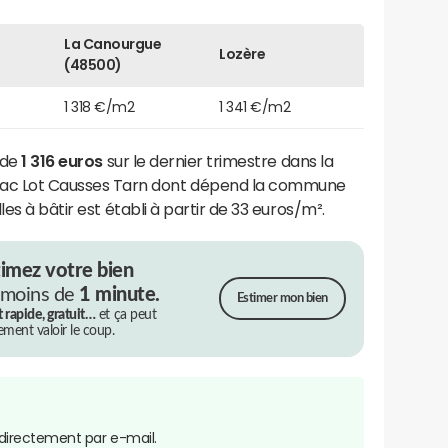
La Canourgue
Lozère
(48500)
1 318 €/m2
1 341 €/m2
 de
1 316 euros
sur le dernier trimestre dans la
 Lot Causses Tarn dont dépend la commune
lles à bâtir est établi à partir de 33 euros/m².
timez votre bien
 moins de
1 minute.
Estimer mon bien
t rapide, gratuit…
et ça peut
rement valoir le coup.
directement par e-mail.