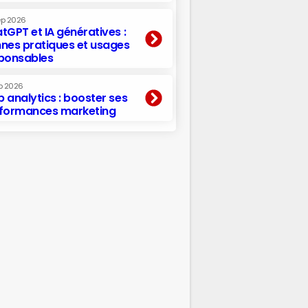
ep 2026
tGPT et IA génératives :
nes pratiques et usages
ponsables
p 2026
 analytics : booster ses
formances marketing