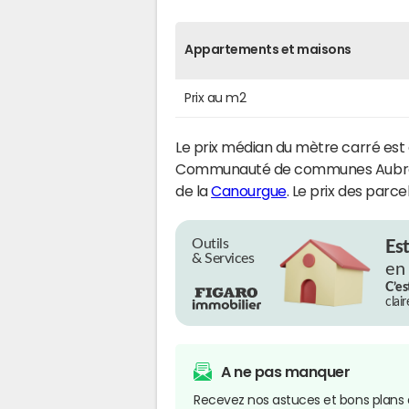
Appartements et maisons
Prix au m2
Le prix médian du mètre carré est
Communauté de communes Aubrac
de la
Canourgue
. Le prix des parce
Outils
Es
& Services
en
C’es
clai
A ne pas manquer
Recevez nos astuces et bons plans 