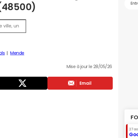
 (48500)
ols
Mende
Mise à jour le 28/05/26
Email
FO
27 a
Goo