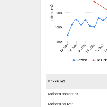
Prix au m2
1200
1000
800
T4
T2 2020
T4 2020
T2 2019
T2 2021
T4 2019
La Ca
Lozère
Prix au m2
Maisons anciennes
Maisons neuves