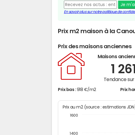
Je m'
En savoir plus sur notre politique de confiden
Prix m2 maison à la Cano
Prix des maisons anciennes
Maisons ancien
1 26
Tendance sur 
Prix bas :
918 €/m2
Prix ha
Prix au m2 (source : estimations JD
1600
1400