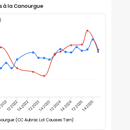
rs à la Canourgue
N)
 2021
T2 2025
T4 2023
T2 2022
T4 2025
T2 2024
T4 2022
T4 2024
T2 2023
nourgue (CC Aubrac Lot Causses Tarn)