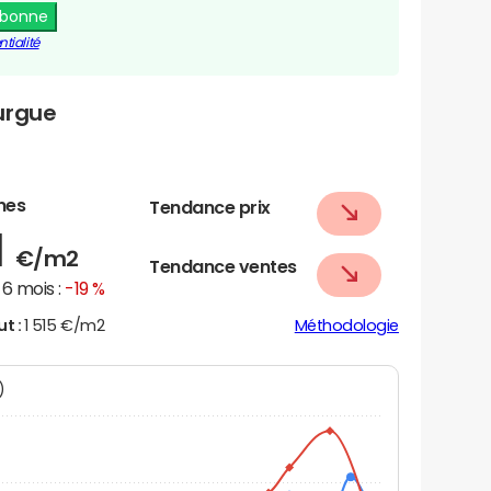
abonne
tialité
urgue
nes
Tendance prix
1
€/m2
Tendance ventes
6 mois :
-19 %
ut :
1 515 €/m2
Méthodologie
N)