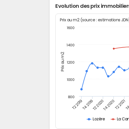
Evolution des prix immobilie
Prix au m2 (source : estimations JD
1600
1400
Prix au m2
1200
1000
800
T4
T2 2020
T4 2020
T2 2019
T2 2021
T4 2019
La Ca
Lozère