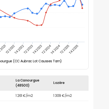
 2021
T2 2025
T4 2023
T2 2022
T4 2025
T2 2024
T4 2022
T4 2024
T2 2023
nourgue (CC Aubrac Lot Causses Tarn)
La Canourgue
Lozère
(48500)
1 261 €/m2
1 309 €/m2