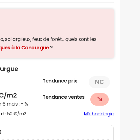
 sol argileux, feux de forêt... quels sont les
iques à la Canourgue
?
ourgue
Tendance prix
NC
€/m2
Tendance ventes
 6 mois :
- %
ut :
50 €/m2
Méthodologie
)