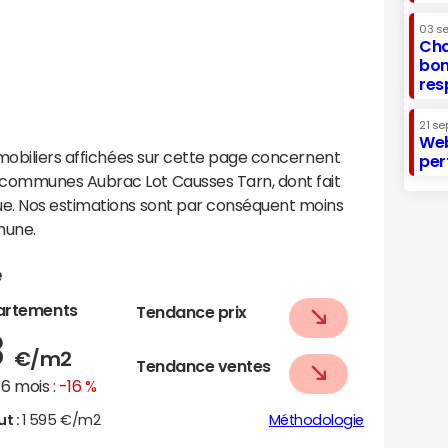
03 s
Cha
bon
res
21 se
Web
mobiliers affichées sur cette page concernent
per
communes Aubrac Lot Causses Tarn, dont fait
e. Nos estimations sont par conséquent moins
mune.
e
artements
Tendance prix
8
€/m2
Tendance ventes
6 mois :
-16 %
ut :
1 595 €/m2
Méthodologie