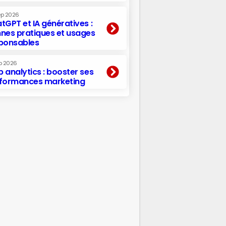
ep 2026
tGPT et IA génératives :
nes pratiques et usages
ponsables
p 2026
 analytics : booster ses
formances marketing