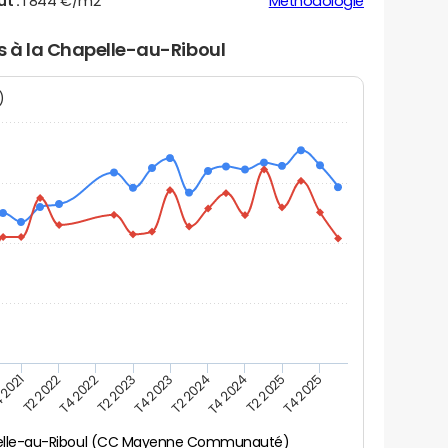
ut :
1 844 €/m2
Méthodologie
rs à la Chapelle-au-Riboul
N)
 2021
T2 2025
T4 2023
T2 2022
T4 2025
T2 2024
T4 2022
T4 2024
T2 2023
elle-au-Riboul (CC Mayenne Communauté)