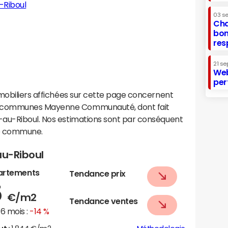
-Riboul
03 s
Cha
bon
res
21 se
Web
per
mobiliers affichées sur cette page concernent
e communes Mayenne Communauté, dont fait
-au-Riboul. Nos estimations sont par conséquent
te commune.
au-Riboul
artements
Tendance prix
5
€/m2
Tendance ventes
6 mois :
-14 %