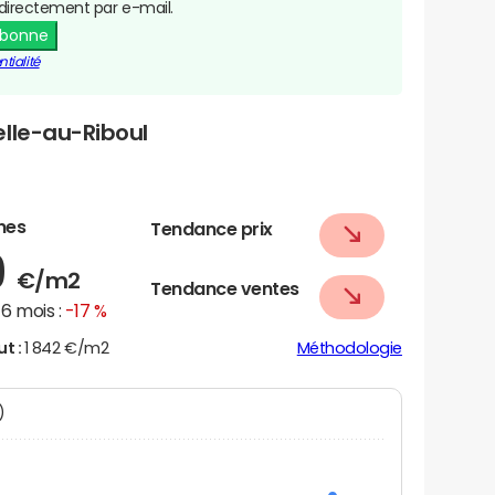
directement par e-mail.
abonne
tialité
elle-au-Riboul
nes
Tendance prix
9
€/m2
Tendance ventes
6 mois :
-17 %
ut :
1 842 €/m2
Méthodologie
N)