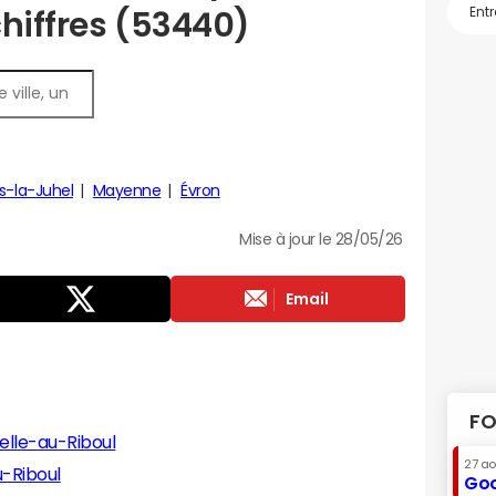
chiffres (53440)
es-la-Juhel
Mayenne
Évron
Mise à jour le 28/05/26
Email
FO
elle-au-Riboul
27 a
u-Riboul
Goo