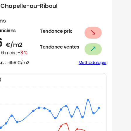
 Chapelle-au-Riboul
ens
anciens
Tendance prix
6
€/m2
Tendance ventes
6 mois :
-3 %
ut :
1 658 €/m2
Méthodologie
N)