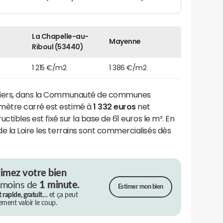
La Chapelle-au-
Mayenne
Riboul (53440)
1 215 €/m2
1 386 €/m2
iliers, dans la Communauté de communes
mètre carré est estimé à
1 332 euros
net
uctibles est fixé sur la base de 61 euros le m². En
e la Loire les terrains sont commercialisés dès
timez votre bien
 moins de
1 minute.
Estimer mon bien
t rapide, gratuit…
et ça peut
rement valoir le coup.