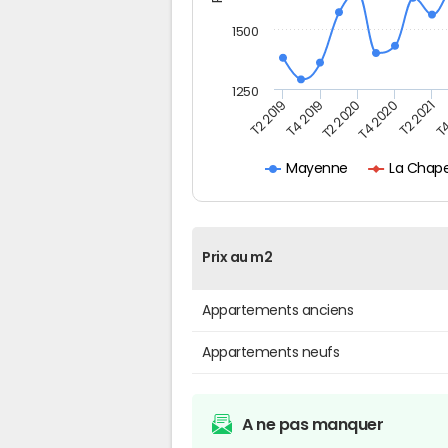
1500
1250
T4
T2 2020
T4 2020
T2 2019
T2 2021
T4 2019
La Chap
Mayenne
Prix au m2
Appartements anciens
Appartements neufs
A ne pas manquer