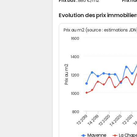
Prix bas :
880 €/m2
Prix ha
Evolution des prix immobilie
Prix au m2 (source : estimations JD
1600
1400
Prix au m2
1200
1000
800
T4
T2 2020
T4 2020
T2 2019
T2 2021
T4 2019
La Chap
Mayenne