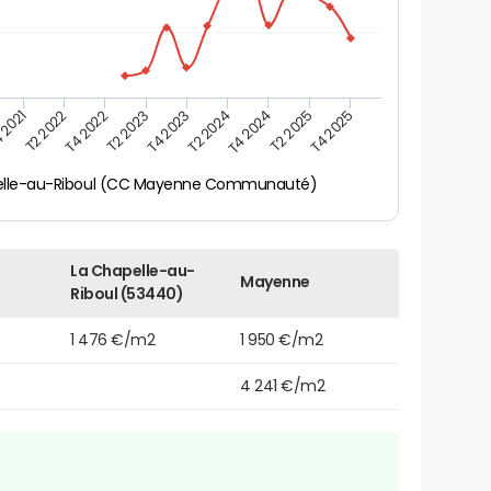
 2021
T2 2025
T4 2023
T2 2022
T4 2025
T2 2024
T4 2022
T4 2024
T2 2023
elle-au-Riboul (CC Mayenne Communauté)
La Chapelle-au-
Mayenne
Riboul (53440)
1 476 €/m2
1 950 €/m2
4 241 €/m2