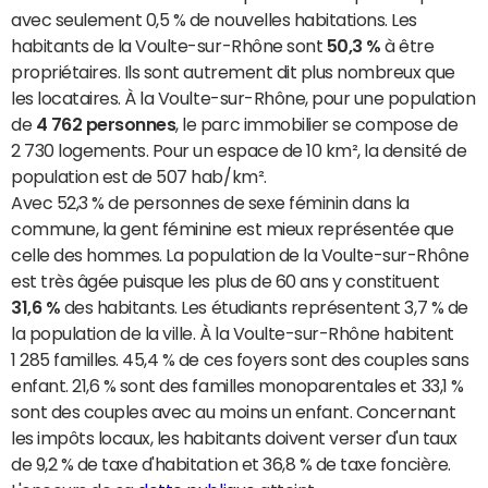
avec seulement 0,5 % de nouvelles habitations. Les
habitants de la Voulte-sur-Rhône sont
50,3 %
à être
propriétaires. Ils sont autrement dit plus nombreux que
les locataires. À la Voulte-sur-Rhône, pour une population
de
4 762 personnes
, le parc immobilier se compose de
2 730 logements. Pour un espace de 10 km², la densité de
population est de 507 hab/km².
Avec 52,3 % de personnes de sexe féminin dans la
commune, la gent féminine est mieux représentée que
celle des hommes. La population de la Voulte-sur-Rhône
est très âgée puisque les plus de 60 ans y constituent
31,6 %
des habitants. Les étudiants représentent 3,7 % de
la population de la ville. À la Voulte-sur-Rhône habitent
1 285 familles. 45,4 % de ces foyers sont des couples sans
enfant. 21,6 % sont des familles monoparentales et 33,1 %
sont des couples avec au moins un enfant. Concernant
les impôts locaux, les habitants doivent verser d'un taux
de 9,2 % de taxe d'habitation et 36,8 % de taxe foncière.