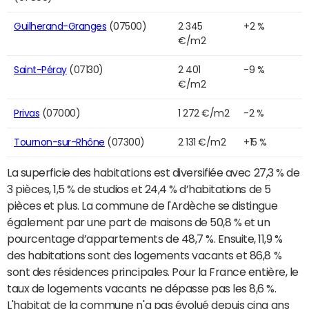
Guilherand-Granges
(07500)
2 345
+2 %
€/m2
Saint-Péray
(07130)
2 401
-9 %
€/m2
Privas
(07000)
1 272 €/m2
-2 %
Tournon-sur-Rhône
(07300)
2 131 €/m2
+15 %
La superficie des habitations est diversifiée avec 27,3 % de
3 pièces, 1,5 % de studios et 24,4 % d’habitations de 5
pièces et plus. La commune de l'Ardèche se distingue
également par une part de maisons de 50,8 % et un
pourcentage d’appartements de 48,7 %. Ensuite, 11,9 %
des habitations sont des logements vacants et 86,8 %
sont des résidences principales. Pour la France entière, le
taux de logements vacants ne dépasse pas les 8,6 %.
L'habitat de la commune n'a pas évolué depuis cinq ans