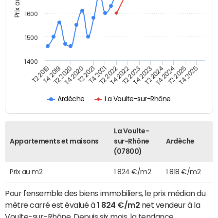
Prix au m2
1600
1500
1400
T2 2019
T4 2019
T2 2020
T4 2020
T2 2021
T4 2021
T2 2022
T4 2022
T2 2023
T4 2023
T2 2024
T4 2024
T2 2025
T4 2025
Ardèche
La Voulte-sur-Rhône
La Voulte-
Appartements et maisons
sur-Rhône
Ardèche
(07800)
Prix au m2
1 824 €/m2
1 818 €/m2
Pour l'ensemble des biens immobiliers, le prix médian du
mètre carré est évalué à
1 824 €/m2
net vendeur à la
Voulte-sur-Rhône. Depuis six mois, la tendance