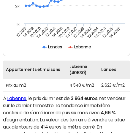
2k
1k
T4 2021
T2 2025
T2 2021
T4 2024
T4 2020
T2 2024
T2 2020
T4 2023
T4 2019
T2 2023
T2 2019
T4 2022
T2 2022
T4 2025
Landes
Labenne
Labenne
Appartements et maisons
Landes
(40530)
Prix au m2
4 540 €/m2
2 623 €/m2
À
Labenne
, le prix du m² est de
3 964 euros
net vendeur
sur le dernier trimestre. La tendance immobilière
continue de s'améliorer depuis six mois avec
4,66 %
d'augmentation. La valeur des terrains à vendre se situe
aux alentours de 414 euros le mètre carré. En