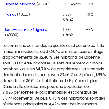
Bénesse-Maremne
(40230)
3 931 €/m2
+7 %
Tarnos
(40220)
3 637
-6 %
€/m2
Saint-Martin-de-Seignanx
3 830
+7 %
(40390)
€/m2
La commune des Landes se qualifie aussi par une part de
maisons individuelles de 67,20 %, ainsi qu'un pourcentage
d’appartements de 32,46 %. Les habitants de Labenne
sont 1 038 à être locataires. Ils sont autrement dit moins
nombreux que les
64,70 %
de propriétaires. La superficie
des habitations est variée avec 20,46 % de 3 pièces, 1,66 %
de studios et 36,61 % d’habitations de 5 pièces et plus.
Dans la ville de Labenne, pour une population de
7 095 personnes
le parc immobilier est constitué de
3 777 logements. De plus, 81,15 % des habitations sont des
résidences principales et 4,42 % sont des logements