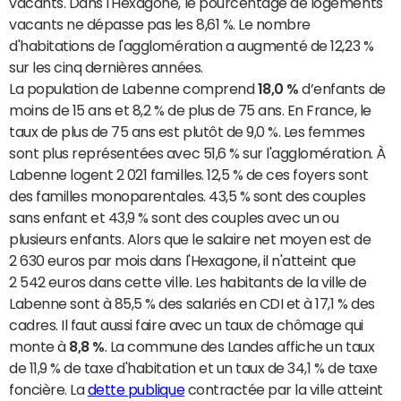
vacants. Dans l'Hexagone, le pourcentage de logements
vacants ne dépasse pas les 8,61 %. Le nombre
d'habitations de l'agglomération a augmenté de 12,23 %
sur les cinq dernières années.
La population de Labenne comprend
18,0 %
d’enfants de
moins de 15 ans et 8,2 % de plus de 75 ans. En France, le
taux de plus de 75 ans est plutôt de 9,0 %. Les femmes
sont plus représentées avec 51,6 % sur l'agglomération. À
Labenne logent 2 021 familles. 12,5 % de ces foyers sont
des familles monoparentales. 43,5 % sont des couples
sans enfant et 43,9 % sont des couples avec un ou
plusieurs enfants. Alors que le salaire net moyen est de
2 630 euros par mois dans l'Hexagone, il n'atteint que
2 542 euros dans cette ville. Les habitants de la ville de
Labenne sont à 85,5 % des salariés en CDI et à 17,1 % des
cadres. Il faut aussi faire avec un taux de chômage qui
monte à
8,8 %
. La commune des Landes affiche un taux
de 11,9 % de taxe d'habitation et un taux de 34,1 % de taxe
foncière. La
dette publique
contractée par la ville atteint