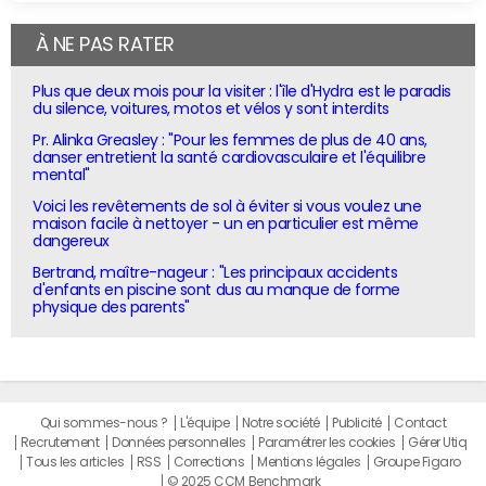
À NE PAS RATER
Plus que deux mois pour la visiter : l'île d'Hydra est le paradis
du silence, voitures, motos et vélos y sont interdits
Pr. Alinka Greasley : "Pour les femmes de plus de 40 ans,
danser entretient la santé cardiovasculaire et l'équilibre
mental"
Voici les revêtements de sol à éviter si vous voulez une
maison facile à nettoyer - un en particulier est même
dangereux
Bertrand, maître-nageur : "Les principaux accidents
d'enfants en piscine sont dus au manque de forme
physique des parents"
Qui sommes-nous ?
L'équipe
Notre société
Publicité
Contact
Recrutement
Données personnelles
Paramétrer les cookies
Gérer Utiq
Tous les articles
RSS
Corrections
Mentions légales
Groupe Figaro
© 2025 CCM Benchmark