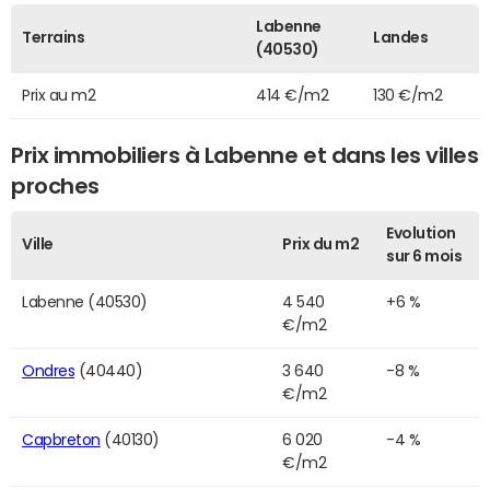
Labenne
Terrains
Landes
(40530)
Prix au m2
414 €/m2
130 €/m2
Prix immobiliers à Labenne et dans les villes
proches
Evolution
Ville
Prix du m2
sur 6 mois
Labenne (40530)
4 540
+6 %
€/m2
Ondres
(40440)
3 640
-8 %
€/m2
Capbreton
(40130)
6 020
-4 %
€/m2