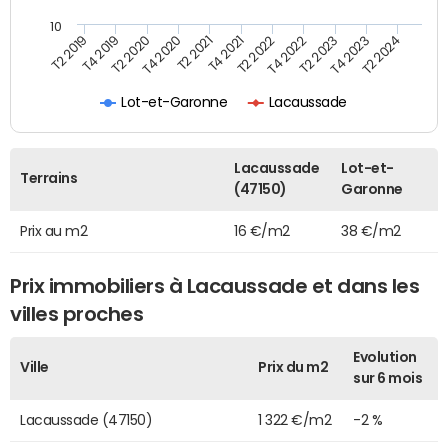
10
T2 2021
T2 2023
T4 2019
T4 2021
T4 2023
T2 2020
T2 2022
T2 2024
T4 2020
T4 2022
T2 2019
Lot-et-Garonne
Lacaussade
Lacaussade
Lot-et-
Terrains
(47150)
Garonne
Prix au m2
16 €/m2
38 €/m2
Prix immobiliers à Lacaussade et dans les
villes proches
Evolution
Ville
Prix du m2
sur 6 mois
Lacaussade (47150)
1 322 €/m2
-2 %