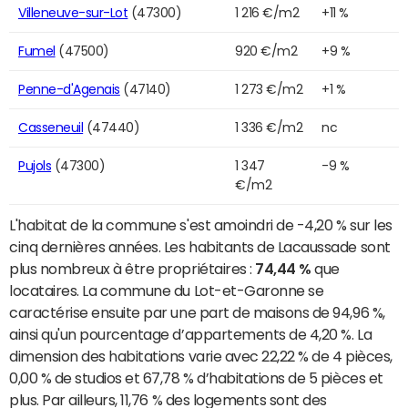
Villeneuve-sur-Lot
(47300)
1 216 €/m2
+11 %
Fumel
(47500)
920 €/m2
+9 %
Penne-d'Agenais
(47140)
1 273 €/m2
+1 %
Casseneuil
(47440)
1 336 €/m2
nc
Pujols
(47300)
1 347
-9 %
€/m2
L'habitat de la commune s'est amoindri de -4,20 % sur les
cinq dernières années. Les habitants de Lacaussade sont
plus nombreux à être propriétaires :
74,44 %
que
locataires. La commune du Lot-et-Garonne se
caractérise ensuite par une part de maisons de 94,96 %,
ainsi qu'un pourcentage d’appartements de 4,20 %. La
dimension des habitations varie avec 22,22 % de 4 pièces,
0,00 % de studios et 67,78 % d’habitations de 5 pièces et
plus. Par ailleurs, 11,76 % des logements sont des