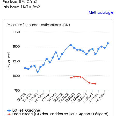
Prix bas :
676 €/m2
Prix haut :
1 147 €/m2
Méthodologie
Prix au m2 (source : estimations JDN)
1750
1500
Prix au m2
1250
1000
750
T4 2021
T2 2025
T2 2019
T4 2022
T2 2020
T4 2023
T2 2021
T4 2024
T2 2022
T4 2025
T4 2019
T2 2023
T4 2020
T2 2024
Lot-et-Garonne
Lacaussade (CC des Bastides en Haut-Agenais Périgord)