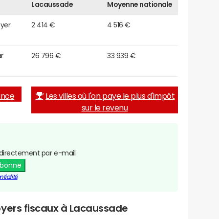
Lacaussade
Moyenne nationale
oyer
2 414 €
4 516 €
r
26 796 €
33 939 €
rance
Les villes où l'on paye le plus d'impôt
sur le revenu
directement par e-mail.
abonne
tialité
oyers fiscaux à Lacaussade