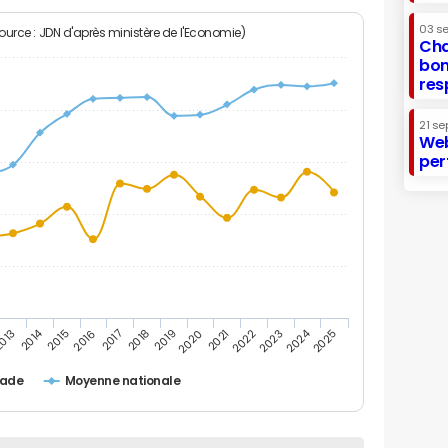
03 s
Source : JDN d'après ministère de l'Economie)
Cha
bon
res
21 se
Web
per
2014
2024
013
2015
2016
2017
2018
2019
2020
2021
2022
2023
2025
sade
Moyenne nationale