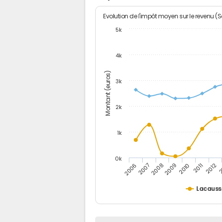
Evolution de l'impôt moyen sur le revenu (
5k
4k
Montant (euros)
3k
2k
1k
0k
2006
2007
2008
2009
2010
2011
2012
2
Lacaus