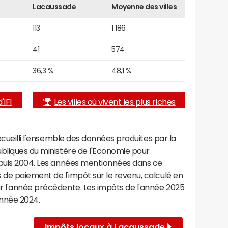
Lacaussade
Moyenne des villes
113
1 186
41
574
36,3 %
48,1 %
'IFI
Les villes où vivent les plus riches
recueilli l'ensemble des données produites par la
ubliques du ministère de l'Economie pour
epuis 2004. Les années mentionnées dans ce
de paiement de l'impôt sur le revenu, calculé en
r l'année précédente. Les impôts de l'année 2025
année 2024.
Impôts locaux à Lacaussade