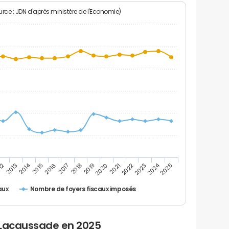
rce : JDN d'après ministère de l'Economie)
2024
2014
12
2019
2016
2023
2013
2020
2017
2021
2018
2025
2015
2022
Nombre de foyers fiscaux imposés
aux
 Lacaussade en 2025