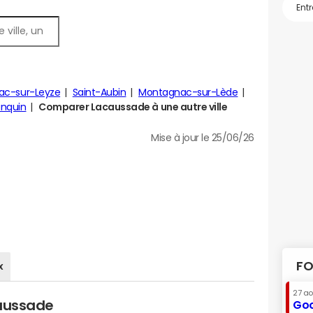
ac-sur-Leyze
Saint-Aubin
Montagnac-sur-Lède
anquin
Comparer Lacaussade à une autre ville
Mise à jour le 25/06/26
FO
x
27 a
caussade
Goo