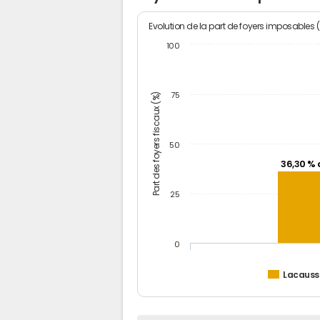
Evolution de la part de foyers imposables 
100
Part des foyers fiscaux (%)
75
50
36,30 % 
25
0
Lacaus