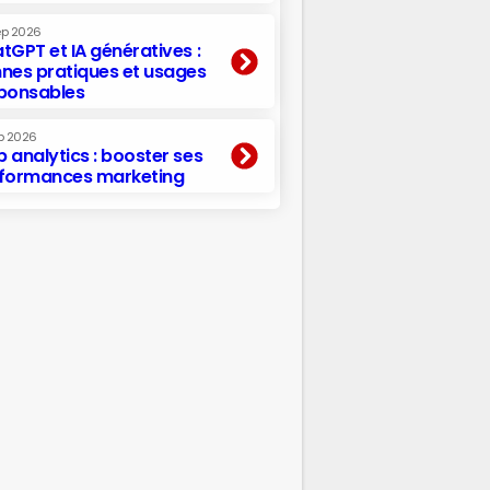
ep 2026
tGPT et IA génératives :
nes pratiques et usages
ponsables
p 2026
 analytics : booster ses
formances marketing