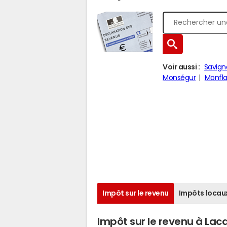
Voir aussi :
Savign
Monségur
Monfl
Impôt sur le revenu
Impôts locau
Impôt sur le revenu à La