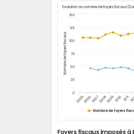
Evolution du nombre de foyers fiscaux (Sou
150
125
Nombre de foyers fiscaux
100
75
50
25
0
2005
20
2009
2006
2010
2007
2011
2008
Nombre de foyers fisc
Foyers fiscaux imposés à