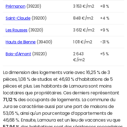
Prémanon
(39220)
3 153 €/m2
+8 %
Saint-Claude
(39200)
848 €/m2
+4 %
Les Rousses
(39220)
3 612 €/m2
+9 %
Hauts de Bienne
(39400)
1 011 €/m2
-31 %
Bois-d'Amont
(39220)
2 643
+5 %
€/m2
La dimension des logements varie avec 16,25 % de 3
pièces, 1,08 % de studios et 46,93 % d’habitations de 5
pièces et plus. Les habitants de Lamoura sont moins
locataires que propriétaires. Ces derniers représentant
71,12 %
des occupants de logements. La commune du
Jura se caractérise aussi par une part de maisons de
53,05 %, ainsi qu'un pourcentage d’appartements de
46,68 %. Ensuite, Lamoura est un lieu de vacances vu que
57,94 %
des habitations sont des résidences secondaires.