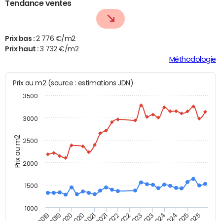
Tendance ventes
Prix bas :
2 776 €/m2
Prix haut :
3 732 €/m2
Méthodologie
Prix au m2 (source : estimations JDN)
3500
3000
Prix au m2
2500
2000
1500
1000