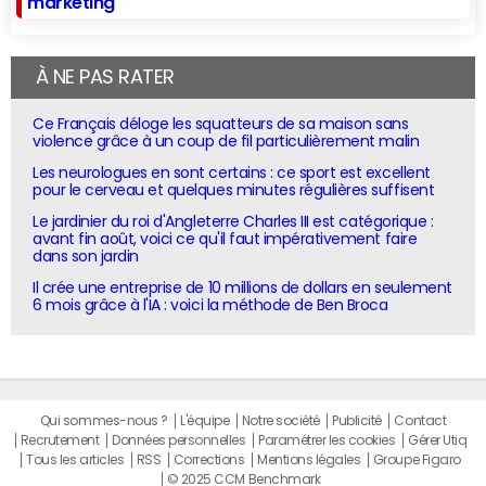
marketing
À NE PAS RATER
Ce Français déloge les squatteurs de sa maison sans
violence grâce à un coup de fil particulièrement malin
Les neurologues en sont certains : ce sport est excellent
pour le cerveau et quelques minutes régulières suffisent
Le jardinier du roi d'Angleterre Charles III est catégorique :
avant fin août, voici ce qu'il faut impérativement faire
dans son jardin
Il crée une entreprise de 10 millions de dollars en seulement
6 mois grâce à l'IA : voici la méthode de Ben Broca
Qui sommes-nous ?
L'équipe
Notre société
Publicité
Contact
Recrutement
Données personnelles
Paramétrer les cookies
Gérer Utiq
Tous les articles
RSS
Corrections
Mentions légales
Groupe Figaro
© 2025 CCM Benchmark