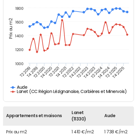
1800
Prix au m2
1600
1400
1200
1000
T4 2021
T2 2025
T2 2019
T4 2022
T2 2020
T4 2023
T2 2021
T4 2024
T2 2022
T4 2025
T4 2019
T2 2023
T4 2020
T2 2024
Aude
Lanet (CC Région Lézignanaise, Corbières et Minervois)
Lanet
Appartements et maisons
Aude
(11330)
Prix au m2
1 410 €/m2
1 738 €/m2