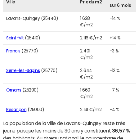
Ville
Prix du m2
sur 6 mois
Lavans-Quingey (25440)
1 628
-14 %
€/m2
Saint-Vit
(25410)
2 116 €/m2
+14 %
Franois
(25770)
2 401
-3 %
€/m2
Serre-les-Sapins
(25770)
2 644
-12 %
€/m2
Ornans
(25290)
1 660
-7 %
€/m2
Besançon
(25000)
2 131 €/m2
-4 %
La population de la ville de Lavans-Quingey reste très
jeune puisque les moins de 30 ans y constituent
36,57 %
des habitants. Au niveau national, le pourcentage de