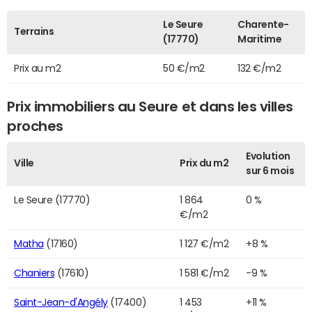
Le Seure
Charente-
Terrains
(17770)
Maritime
Prix au m2
50 €/m2
132 €/m2
Prix immobiliers au Seure et dans les villes
proches
Evolution
Ville
Prix du m2
sur 6 mois
Le Seure (17770)
1 864
0 %
€/m2
Matha
(17160)
1 127 €/m2
+8 %
Chaniers
(17610)
1 581 €/m2
-9 %
Saint-Jean-d'Angély
(17400)
1 453
+11 %