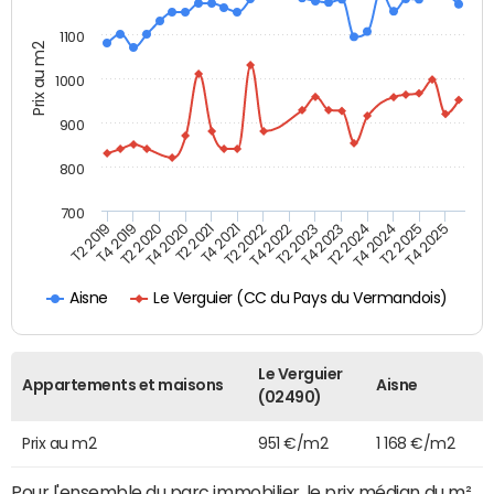
1100
Prix au m2
1000
900
800
700
T4 2021
T2 2025
T2 2019
T4 2022
T2 2020
T4 2023
T2 2021
T4 2024
T2 2022
T4 2025
T4 2019
T2 2023
T4 2020
T2 2024
Le Verguier (CC du Pays du Vermandois)
Aisne
Le Verguier
Appartements et maisons
Aisne
(02490)
Prix au m2
951 €/m2
1 168 €/m2
Pour l'ensemble du parc immobilier, le prix médian du m²