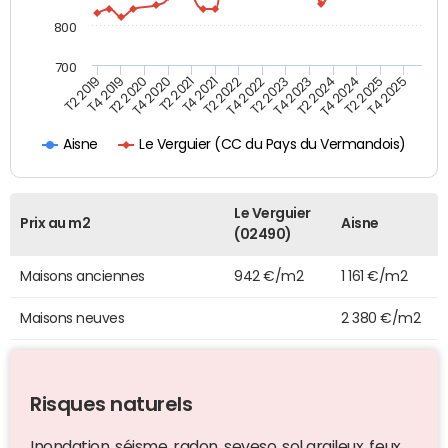
800
700
T4 2021
T2 2025
T2 2019
T4 2022
T2 2020
T4 2023
T2 2021
T4 2024
T2 2022
T4 2025
T4 2019
T2 2023
T4 2020
T2 2024
Le Verguier (CC du Pays du Vermandois)
Aisne
Le Verguier
Prix au m2
Aisne
(02490)
Maisons anciennes
942 €/m2
1 161 €/m2
Maisons neuves
2 380 €/m2
Risques naturels
Inondation, séisme, radon, seveso, sol argileux, feux