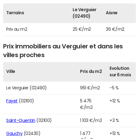
Le Verguier
Terrains
Aisne
(02490)
Prix au m2
25 €/m2
36 €/m2
Prix immobiliers au Verguier et dans les
villes proches
Evolution
Ville
Prix du m2
sur 6 mois
Le Verguier (02490)
951 €/m2
-5 %
Fayet
(02100)
5 475
+12 %
€/m2
Saint-Quentin
(02100)
1 103 €/m2
+3 %
Gauchy
(02430)
1 477
+13 %