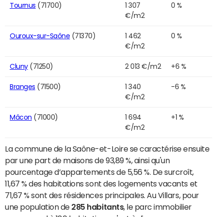
Tournus
(71700)
1 307
0 %
€/m2
Ouroux-sur-Saône
(71370)
1 462
0 %
€/m2
Cluny
(71250)
2 013 €/m2
+6 %
Branges
(71500)
1 340
-6 %
€/m2
Mâcon
(71000)
1 694
+1 %
€/m2
La commune de la Saône-et-Loire se caractérise ensuite
par une part de maisons de 93,89 %, ainsi qu'un
pourcentage d’appartements de 5,56 %. De surcroît,
11,67 % des habitations sont des logements vacants et
71,67 % sont des résidences principales. Au Villars, pour
une population de
285 habitants
, le parc immobilier