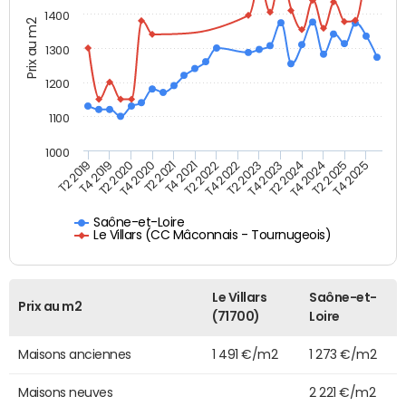
1400
Prix au m2
1300
1200
1100
1000
T4 2021
T2 2025
T2 2019
T4 2022
T2 2020
T4 2023
T2 2021
T4 2024
T2 2022
T4 2025
T4 2019
T2 2023
T4 2020
T2 2024
Saône-et-Loire
Le Villars (CC Mâconnais - Tournugeois)
Le Villars
Saône-et-
Prix au m2
(71700)
Loire
Maisons anciennes
1 491 €/m2
1 273 €/m2
Maisons neuves
2 221 €/m2