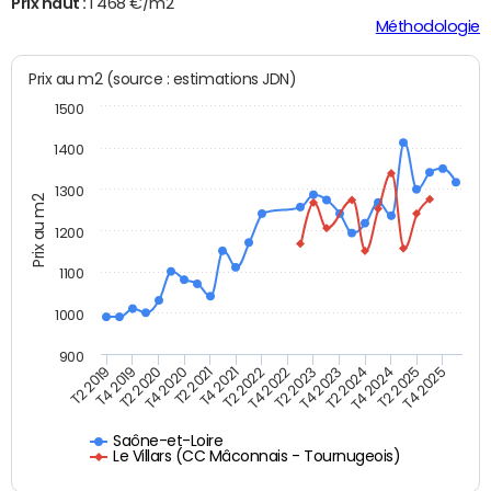
Prix haut :
1 468 €/m2
Méthodologie
Prix au m2 (source : estimations JDN)
1500
1400
1300
Prix au m2
1200
1100
1000
900
T4 2021
T2 2025
T2 2019
T4 2022
T2 2020
T4 2023
T2 2021
T4 2024
T2 2022
T4 2025
T4 2019
T2 2023
T4 2020
T2 2024
Saône-et-Loire
Le Villars (CC Mâconnais - Tournugeois)