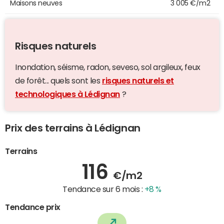
Maisons neuves
3 005 €/m2
Risques naturels
Inondation, séisme, radon, seveso, sol argileux, feux
de forêt... quels sont les
risques naturels et
technologiques à Lédignan
?
Prix des terrains à Lédignan
Terrains
116
€/m2
Tendance sur 6 mois :
+8 %
Tendance prix