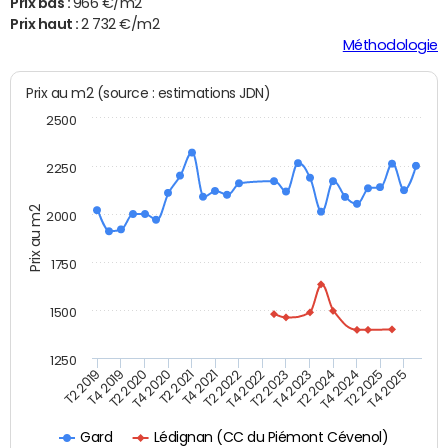
Prix bas :
966 €/m2
Prix haut :
2 732 €/m2
Méthodologie
Prix au m2 (source : estimations JDN)
2500
2250
Prix au m2
2000
1750
1500
1250
T4 2021
T2 2025
T2 2019
T4 2022
T2 2020
T4 2023
T2 2021
T4 2024
T2 2022
T4 2025
T4 2019
T2 2023
T4 2020
T2 2024
Lédignan (CC du Piémont Cévenol)
Gard