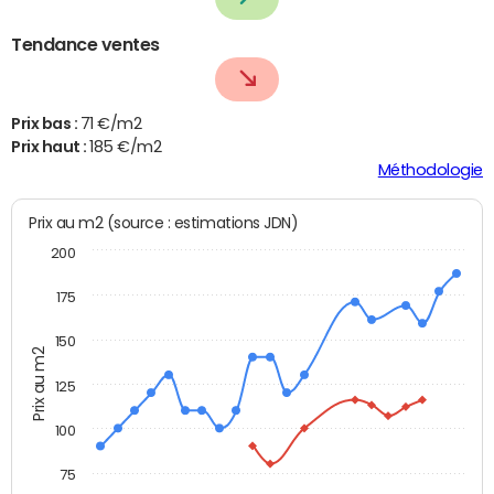
Tendance ventes
Prix bas :
71 €/m2
Prix haut :
185 €/m2
Méthodologie
Prix au m2 (source : estimations JDN)
200
175
150
Prix au m2
125
100
75