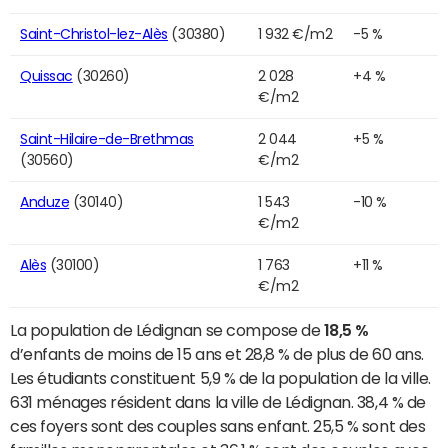
Saint-Christol-lez-Alès
(30380)
1 932 €/m2
-5 %
Quissac
(30260)
2 028
+4 %
€/m2
Saint-Hilaire-de-Brethmas
2 044
+5 %
(30560)
€/m2
Anduze
(30140)
1 543
-10 %
€/m2
Alès
(30100)
1 763
+11 %
€/m2
La population de Lédignan se compose de
18,5 %
d’enfants de moins de 15 ans et 28,8 % de plus de 60 ans.
Les étudiants constituent 5,9 % de la population de la ville.
631 ménages résident dans la ville de Lédignan. 38,4 % de
ces foyers sont des couples sans enfant. 25,5 % sont des