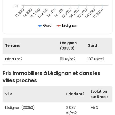
50
T2 2022
T2 2023
T2 2024
T4 2019
T4 2020
T4 2021
T4 2022
T4 2023
T2 2019
T2 2020
T2 2021
Gard
Lédignan
Lédignan
Terrains
Gard
(30350)
Prix au m2
116 €/m2
187 €/m2
Prix immobiliers à Lédignan et dans les
villes proches
Evolution
Ville
Prix du m2
sur 6 mois
Lédignan (30350)
2 087
+5 %
€/m2