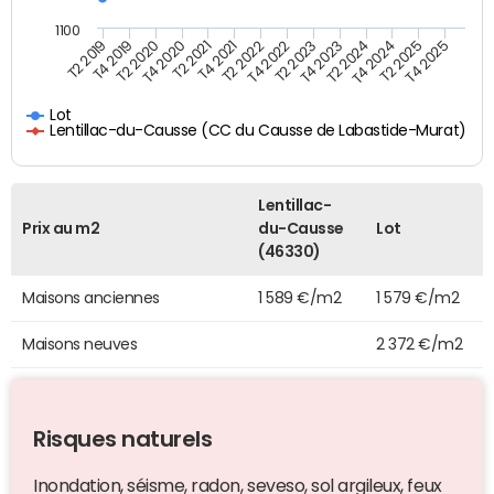
1100
T4 2021
T2 2025
T2 2021
T4 2024
T4 2020
T2 2024
T2 2020
T4 2023
T4 2019
T2 2023
T2 2019
T4 2022
T2 2022
T4 2025
Lot
Lentillac-du-Causse (CC du Causse de Labastide-Murat)
Lentillac-
Prix au m2
du-Causse
Lot
(46330)
Maisons anciennes
1 589 €/m2
1 579 €/m2
Maisons neuves
2 372 €/m2
Risques naturels
Inondation, séisme, radon, seveso, sol argileux, feux