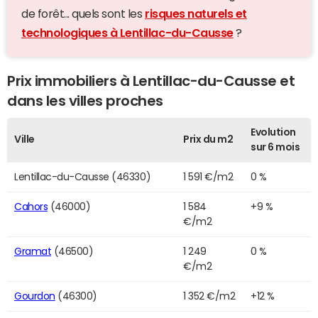
de forêt... quels sont les
risques naturels et
technologiques à Lentillac-du-Causse
?
Prix immobiliers à Lentillac-du-Causse et
dans les villes proches
Evolution
Ville
Prix du m2
sur 6 mois
Lentillac-du-Causse (46330)
1 591 €/m2
0 %
Cahors
(46000)
1 584
+9 %
€/m2
Gramat
(46500)
1 249
0 %
€/m2
Gourdon
(46300)
1 352 €/m2
+12 %