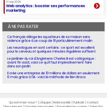
21 sep 2026
Web analytics : booster ses performances
marketing
À NE PAS RATER
Ce Français déloge les squatteurs de sa maison sans
violence grâce à un coup de fil particulièrement malin
Les neurologues en sont certains : ce sport est excellent
pour le cerveau et quelques minutes régulières suffisent
Le jardinier du roi d'Angleterre Charles III est catégorique :
avant fin août, voici ce qu'il faut impérativement faire
dans son jardin
Il crée une entreprise de 10 millions de dollars en seulement
6 mois grâce à l'IA : voici la méthode de Ben Broca
Qui sommes-nous ?
L'équipe
Notre société
Publicité
Contact
Recrutement
Données personnelles
Paramétrer les cookies
Gérer Utiq