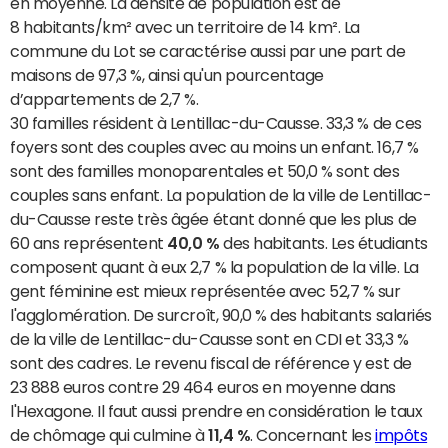
en moyenne. La densité de population est de
8 habitants/km² avec un territoire de 14 km². La
commune du Lot se caractérise aussi par une part de
maisons de 97,3 %, ainsi qu'un pourcentage
d’appartements de 2,7 %.
30 familles résident à Lentillac-du-Causse. 33,3 % de ces
foyers sont des couples avec au moins un enfant. 16,7 %
sont des familles monoparentales et 50,0 % sont des
couples sans enfant. La population de la ville de Lentillac-
du-Causse reste très âgée étant donné que les plus de
60 ans représentent
40,0 %
des habitants. Les étudiants
composent quant à eux 2,7 % la population de la ville. La
gent féminine est mieux représentée avec 52,7 % sur
l'agglomération. De surcroît, 90,0 % des habitants salariés
de la ville de Lentillac-du-Causse sont en CDI et 33,3 %
sont des cadres. Le revenu fiscal de référence y est de
23 888 euros contre 29 464 euros en moyenne dans
l'Hexagone. Il faut aussi prendre en considération le taux
de chômage qui culmine à
11,4 %
. Concernant les
impôts