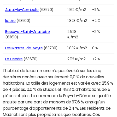
Auzat-la-Combelle
(63570)
1 162 €/m2
-11 %
Issoire
(63500)
1 823 €/m2
+2 %
Besse-et-Saint-Anastaise
2 528
-2 %
(63610)
€/m2
Les Martres-de-Veyre
(63730)
1 832 €/m2
0 %
Le Cendre
(63670)
2 112 €/m2
+2 %
L'habitat de la commune n'a pas évolué sur les cinq
dernières années avec seulement 0,0 % de nouvelles
habitations. La taille des logements est variée avec 25,9 %
de 4 pièces, 0,0 % de studios et 48,3 % d’habitations de 5
pièces et plus. La commune du Puy-de-Dôme se qualifie
ensuite par une part de maisons de 97,6 %, ainsi qu'un
pourcentage d’appartements de 2,4 %. Les résidents de
Madriat sont plus propriétaires que locataires. Ces