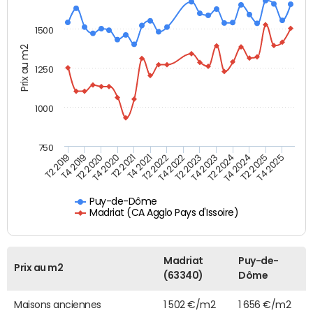
1500
Prix au m2
1250
1000
750
T4 2021
T2 2025
T2 2019
T4 2022
T2 2020
T4 2023
T2 2021
T4 2024
T2 2022
T4 2025
T4 2019
T2 2023
T4 2020
T2 2024
Puy-de-Dôme
Madriat (CA Agglo Pays d'Issoire)
Madriat
Puy-de-
Prix au m2
(63340)
Dôme
Maisons anciennes
1 502 €/m2
1 656 €/m2