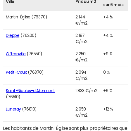
Ville
Prix du m2
sur 6 mois
Martin-Église (76370)
2 144
+4 %
€/m2
Dieppe
(76200)
2 187
+4 %
€/m2
Offranville
(76550)
2 250
+9 %
€/m2
Petit-Caux
(76370)
2 094
0 %
€/m2
Saint-Nicolas-d'Aliermont
1 833 €/m2
+6 %
(76510)
Luneray
(76810)
2 050
+12 %
€/m2
Les habitants de Martin-Église sont plus propriétaires que