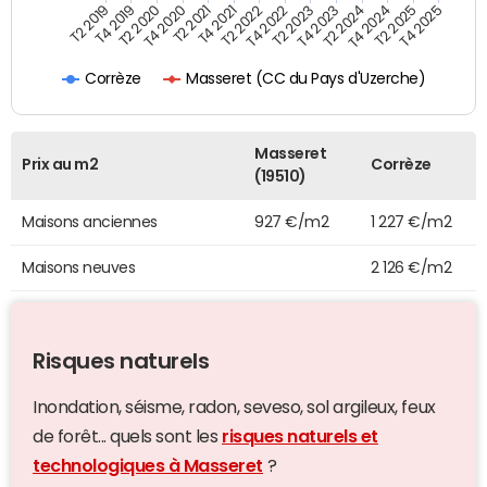
T4 2021
T2 2025
T2 2019
T4 2022
T2 2020
T4 2023
T2 2021
T4 2024
T2 2022
T4 2025
T4 2019
T2 2023
T4 2020
T2 2024
Masseret (CC du Pays d'Uzerche)
Corrèze
Masseret
Prix au m2
Corrèze
(19510)
Maisons anciennes
927 €/m2
1 227 €/m2
Maisons neuves
2 126 €/m2
Risques naturels
Inondation, séisme, radon, seveso, sol argileux, feux
de forêt... quels sont les
risques naturels et
technologiques à Masseret
?