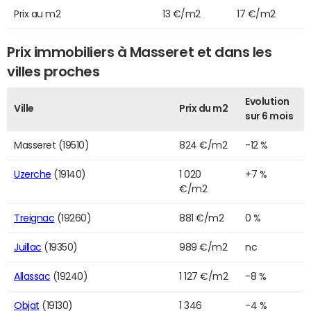
Prix au m2
13 €/m2
17 €/m2
Prix immobiliers à Masseret et dans les
villes proches
Evolution
Ville
Prix du m2
sur 6 mois
Masseret (19510)
824 €/m2
-12 %
Uzerche
(19140)
1 020
+7 %
€/m2
Treignac
(19260)
881 €/m2
0 %
Juillac
(19350)
989 €/m2
nc
Allassac
(19240)
1 127 €/m2
-8 %
Objat
(19130)
1 346
-4 %