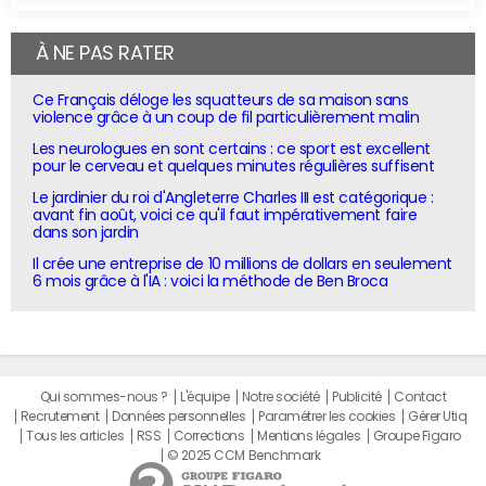
À NE PAS RATER
Ce Français déloge les squatteurs de sa maison sans
violence grâce à un coup de fil particulièrement malin
Les neurologues en sont certains : ce sport est excellent
pour le cerveau et quelques minutes régulières suffisent
Le jardinier du roi d'Angleterre Charles III est catégorique :
avant fin août, voici ce qu'il faut impérativement faire
dans son jardin
Il crée une entreprise de 10 millions de dollars en seulement
6 mois grâce à l'IA : voici la méthode de Ben Broca
Qui sommes-nous ?
L'équipe
Notre société
Publicité
Contact
Recrutement
Données personnelles
Paramétrer les cookies
Gérer Utiq
Tous les articles
RSS
Corrections
Mentions légales
Groupe Figaro
© 2025 CCM Benchmark